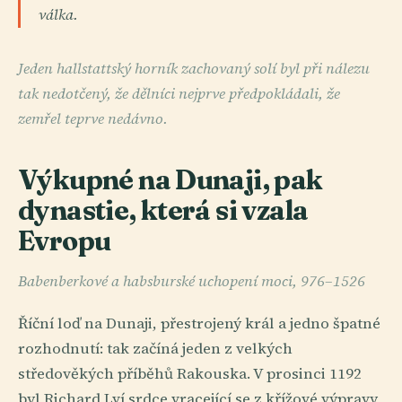
válka.
Jeden hallstattský horník zachovaný solí byl při nálezu
tak nedotčený, že dělníci nejprve předpokládali, že
zemřel teprve nedávno.
Výkupné na Dunaji, pak
dynastie, která si vzala
Evropu
Babenberkové a habsburské uchopení moci, 976–1526
Říční loď na Dunaji, přestrojený král a jedno špatné
rozhodnutí: tak začíná jeden z velkých
středověkých příběhů Rakouska. V prosinci 1192
byl Richard Lví srdce vracející se z křížové výpravy