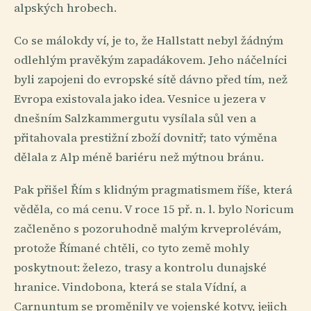
alpských hrobech.
Co se málokdy ví, je to, že Hallstatt nebyl žádným
odlehlým pravěkým zapadákovem. Jeho náčelníci
byli zapojeni do evropské sítě dávno před tím, než
Evropa existovala jako idea. Vesnice u jezera v
dnešním Salzkammergutu vysílala sůl ven a
přitahovala prestižní zboží dovnitř; tato výměna
dělala z Alp méně bariéru než mýtnou bránu.
Pak přišel Řím s klidným pragmatismem říše, která
věděla, co má cenu. V roce 15 př. n. l. bylo Noricum
začleněno s pozoruhodně malým krveprolévám,
protože Římané chtěli, co tyto země mohly
poskytnout: železo, trasy a kontrolu dunajské
hranice. Vindobona, která se stala Vídní, a
Carnuntum se proměnily ve vojenské kotvy, jejich