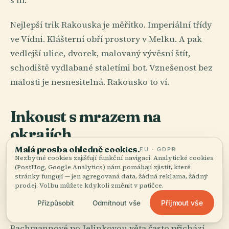
s ní.
Nejlepší trik Rakouska je měřítko. Imperiální třídy
ve Vídni. Klášterní obří prostory v Melku. A pak
vedlejší ulice, dvorek, malovaný vývěsní štít,
schodiště vydlabané staletími bot. Vznešenost bez
malosti je nesnesitelná. Rakousko to ví.
Inkoust s mrazem na
okrajích
Malá prosba ohledně cookies.
EU · GDPR
Rakouská literatura nedůvěřuje nevinnosti. Ví
Nezbytné cookies zajišťují funkční navigaci. Analytické cookies
(PostHog, Google Analytics) nám pomáhají zjistit, které
příliš mnoho o dynastiích, matkách, uniformách,
stránky fungují — jen agregovaná data, žádná reklama, žádný
jídelnách, provinční ctižádosti, katolické vině a
prodej. Volbu můžete kdykoli změnit v patičce.
exkvizitní komedii společenského ponížení. Proto
Přijmout vše
Přizpůsobit
Odmítnout vše
je tak živá. Od Hofmannsthala po Bernharda, od
Bachmannové po Jelinkovou věta často přichází