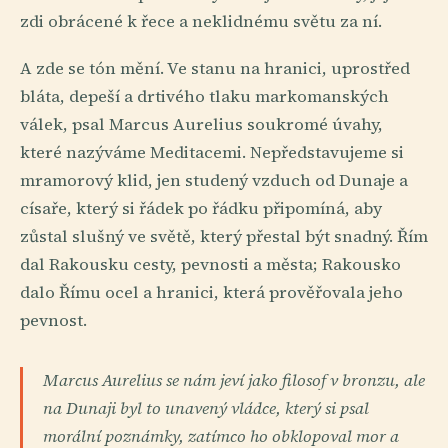
zdi obrácené k řece a neklidnému světu za ní.
A zde se tón mění. Ve stanu na hranici, uprostřed
bláta, depeší a drtivého tlaku markomanských
válek, psal Marcus Aurelius soukromé úvahy,
které nazýváme Meditacemi. Nepředstavujeme si
mramorový klid, jen studený vzduch od Dunaje a
císaře, který si řádek po řádku připomíná, aby
zůstal slušný ve světě, který přestal být snadný. Řím
dal Rakousku cesty, pevnosti a města; Rakousko
dalo Římu ocel a hranici, která prověřovala jeho
pevnost.
Marcus Aurelius se nám jeví jako filosof v bronzu, ale
na Dunaji byl to unavený vládce, který si psal
morální poznámky, zatímco ho obklopoval mor a