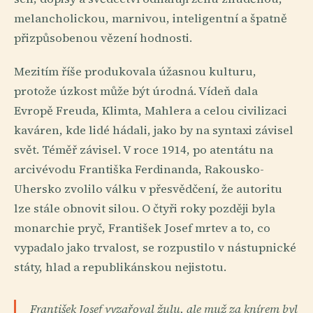
melancholickou, marnivou, inteligentní a špatně
přizpůsobenou vězení hodnosti.
Mezitím říše produkovala úžasnou kulturu,
protože úzkost může být úrodná. Vídeň dala
Evropě Freuda, Klimta, Mahlera a celou civilizaci
kaváren, kde lidé hádali, jako by na syntaxi závisel
svět. Téměř závisel. V roce 1914, po atentátu na
arcivévodu Františka Ferdinanda, Rakousko-
Uhersko zvolilo válku v přesvědčení, že autoritu
lze stále obnovit silou. O čtyři roky později byla
monarchie pryč, František Josef mrtev a to, co
vypadalo jako trvalost, se rozpustilo v nástupnické
státy, hlad a republikánskou nejistotu.
František Josef vyzařoval žulu, ale muž za knírem byl