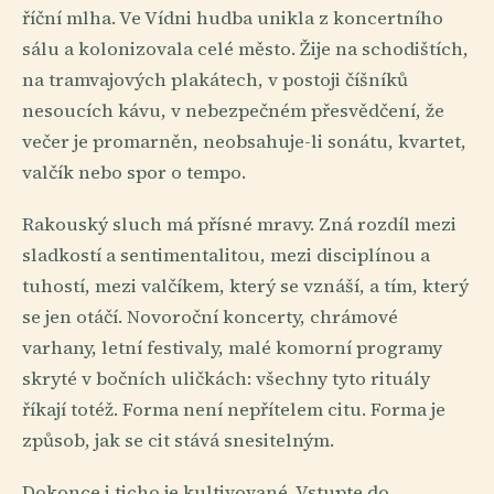
říční mlha. Ve Vídni hudba unikla z koncertního
sálu a kolonizovala celé město. Žije na schodištích,
na tramvajových plakátech, v postoji číšníků
nesoucích kávu, v nebezpečném přesvědčení, že
večer je promarněn, neobsahuje-li sonátu, kvartet,
valčík nebo spor o tempo.
Rakouský sluch má přísné mravy. Zná rozdíl mezi
sladkostí a sentimentalitou, mezi disciplínou a
tuhostí, mezi valčíkem, který se vznáší, a tím, který
se jen otáčí. Novoroční koncerty, chrámové
varhany, letní festivaly, malé komorní programy
skryté v bočních uličkách: všechny tyto rituály
říkají totéž. Forma není nepřítelem citu. Forma je
způsob, jak se cit stává snesitelným.
Dokonce i ticho je kultivované. Vstupte do