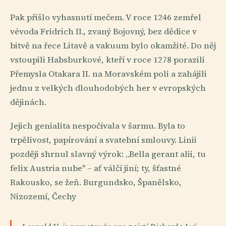
Pak přišlo vyhasnutí mečem. V roce 1246 zemřel
vévoda Fridrich II., zvaný Bojovný, bez dědice v
bitvě na řece Litavě a vakuum bylo okamžité. Do něj
vstoupili Habsburkové, kteří v roce 1278 porazili
Přemysla Otakara II. na Moravském poli a zahájili
jednu z velkých dlouhodobých her v evropských
dějinách.
Jejich genialita nespočívala v šarmu. Byla to
trpělivost, papírování a svatební smlouvy. Linii
později shrnul slavný výrok: „Bella gerant alii, tu
felix Austria nube" – ať válčí jiní; ty, šťastné
Rakousko, se žeň. Burgundsko, Španělsko,
Nizozemí, Čechy