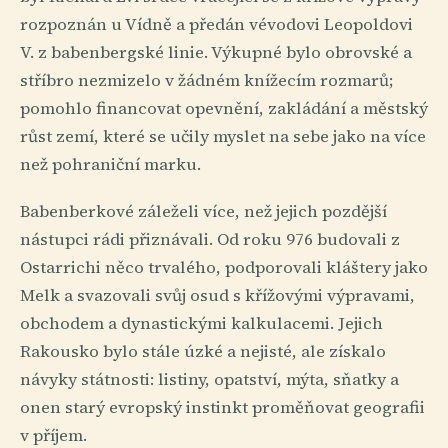
rozpoznán u Vídně a předán vévodovi Leopoldovi
V. z babenbergské linie. Výkupné bylo obrovské a
stříbro nezmizelo v žádném knížecím rozmarů;
pomohlo financovat opevnění, zakládání a městský
růst zemí, které se učily myslet na sebe jako na více
než pohraniční marku.
Babenberkové záleželi více, než jejich pozdější
nástupci rádi přiznávali. Od roku 976 budovali z
Ostarrichi něco trvalého, podporovali kláštery jako
Melk a svazovali svůj osud s křížovými výpravami,
obchodem a dynastickými kalkulacemi. Jejich
Rakousko bylo stále úzké a nejisté, ale získalo
návyky státnosti: listiny, opatství, mýta, sňatky a
onen starý evropský instinkt proměňovat geografii
v příjem.