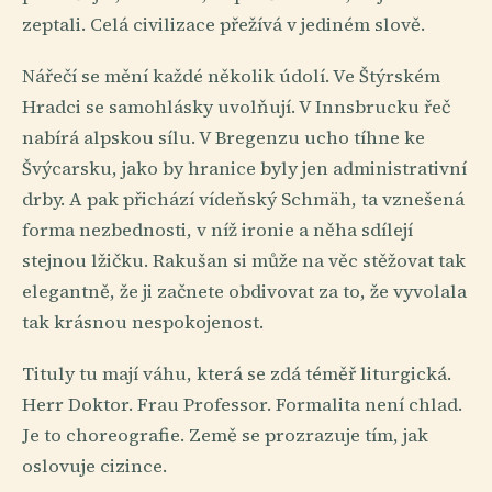
zeptali. Celá civilizace přežívá v jediném slově.
Nářečí se mění každé několik údolí. Ve Štýrském
Hradci se samohlásky uvolňují. V Innsbrucku řeč
nabírá alpskou sílu. V Bregenzu ucho tíhne ke
Švýcarsku, jako by hranice byly jen administrativní
drby. A pak přichází vídeňský Schmäh, ta vznešená
forma nezbednosti, v níž ironie a něha sdílejí
stejnou lžičku. Rakušan si může na věc stěžovat tak
elegantně, že ji začnete obdivovat za to, že vyvolala
tak krásnou nespokojenost.
Tituly tu mají váhu, která se zdá téměř liturgická.
Herr Doktor. Frau Professor. Formalita není chlad.
Je to choreografie. Země se prozrazuje tím, jak
oslovuje cizince.