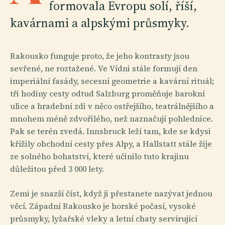
formovala Evropu solí, říší,
kavárnami a alpskými průsmyky.
Rakousko funguje proto, že jeho kontrasty jsou
sevřené, ne roztažené. Ve Vídni stále formují den
imperiální fasády, secesní geometrie a kavární rituál;
tři hodiny cesty odtud Salzburg proměňuje barokní
ulice a hradební zdi v něco ostřejšího, teatrálnějšího a
mnohem méně zdvořilého, než naznačují pohlednice.
Pak se terén zvedá. Innsbruck leží tam, kde se kdysi
křížily obchodní cesty přes Alpy, a Hallstatt stále žije
ze solného bohatství, které učinilo tuto krajinu
důležitou před 3 000 lety.
Zemi je snazší číst, když ji přestanete nazývat jednou
věcí. Západní Rakousko je horské počasí, vysoké
průsmyky, lyžařské vleky a letní chaty servírující