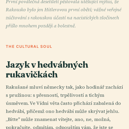
První poválečná desetiletí pěstovala utěšující mýtus, že
Rakousko bylo jen Hitlerovou první obětí; vážné veřejné
zúčtování s rakouskou účastí na nacistických zločinech
přišlo mnohem později a bolestně.
THE CULTURAL SOUL
Jazyk v hedvábných
rukavičkách
Rakušané mluví německy tak, jako hodinář zachází
s pružinou: s přesností, trpělivostí a tichým
úsměvem. Ve Vídni věta často přichází zabalená do
hedvábí, přičemž ono hedvábí může skrývat jehlu.
„Bitte" může znamenat vítejte, ano, ne, možná,
pokračujte, odmítám, odpouštím vám, že jste se