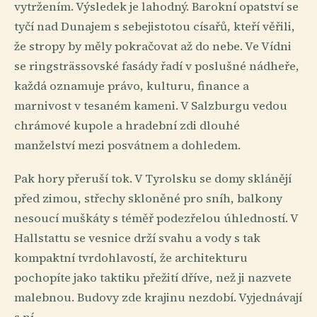
vytržením. Výsledek je lahodný. Barokní opatství se
tyčí nad Dunajem s sebejistotou císařů, kteří věřili,
že stropy by měly pokračovat až do nebe. Ve Vídni
se ringsträssovské fasády řadí v poslušné nádheře,
každá oznamuje právo, kulturu, finance a
marnivost v tesaném kameni. V Salzburgu vedou
chrámové kupole a hradební zdi dlouhé
manželství mezi posvátnem a dohledem.
Pak hory přeruší tok. V Tyrolsku se domy sklánějí
před zimou, střechy skloněné pro sníh, balkony
nesoucí muškáty s téměř podezřelou úhledností. V
Hallstattu se vesnice drží svahu a vody s tak
kompaktní tvrdohlavostí, že architekturu
pochopíte jako taktiku přežití dříve, než ji nazvete
malebnou. Budovy zde krajinu nezdobí. Vyjednávají