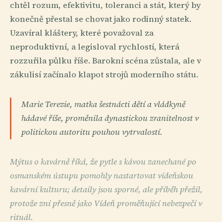
chtěl rozum, efektivitu, toleranci a stát, který by
konečně přestal se chovat jako rodinný statek.
Uzavíral kláštery, které považoval za
neproduktivní, a legisloval rychlostí, která
rozzuřila půlku říše. Barokní scéna zůstala, ale v
zákulisí začínalo klapot strojů moderního státu.
Marie Terezie, matka šestnácti dětí a vládkyně
hádavé říše, proměnila dynastickou zranitelnost v
politickou autoritu pouhou vytrvalostí.
Mýtus o kavárně říká, že pytle s kávou zanechané po
osmanském ústupu pomohly nastartovat vídeňskou
kavární kulturu; detaily jsou sporné, ale příběh přežil,
protože zní přesně jako Vídeň proměňující nebezpečí v
rituál.