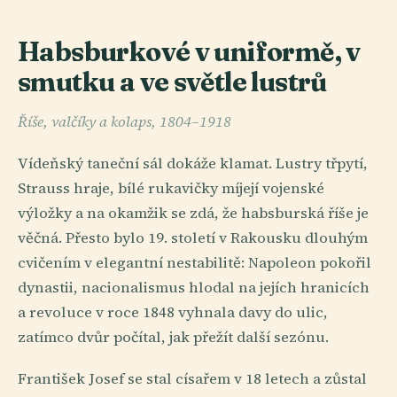
Habsburkové v uniformě, v
smutku a ve světle lustrů
Říše, valčíky a kolaps, 1804–1918
Vídeňský taneční sál dokáže klamat. Lustry třpytí,
Strauss hraje, bílé rukavičky míjejí vojenské
výložky a na okamžik se zdá, že habsburská říše je
věčná. Přesto bylo 19. století v Rakousku dlouhým
cvičením v elegantní nestabilitě: Napoleon pokořil
dynastii, nacionalismus hlodal na jejích hranicích
a revoluce v roce 1848 vyhnala davy do ulic,
zatímco dvůr počítal, jak přežít další sezónu.
František Josef se stal císařem v 18 letech a zůstal