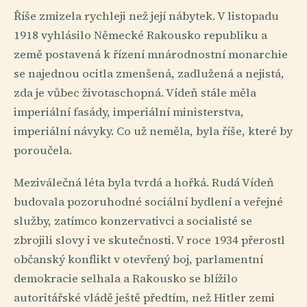
Říše zmizela rychleji než její nábytek. V listopadu
1918 vyhlásilo Německé Rakousko republiku a
země postavená k řízení mnárodnostní monarchie
se najednou ocitla zmenšená, zadlužená a nejistá,
zda je vůbec životaschopná. Vídeň stále měla
imperiální fasády, imperiální ministerstva,
imperiální návyky. Co už neměla, byla říše, které by
poroučela.
Meziválečná léta byla tvrdá a hořká. Rudá Vídeň
budovala pozoruhodné sociální bydlení a veřejné
služby, zatímco konzervativci a socialisté se
zbrojili slovy i ve skutečnosti. V roce 1934 přerostl
občanský konflikt v otevřený boj, parlamentní
demokracie selhala a Rakousko se blížilo
autoritářské vládě ještě předtím, než Hitler zemi