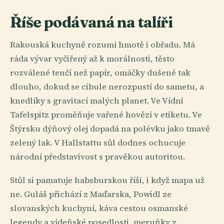
Říše podávaná na talíři
Rakouská kuchyně rozumí hmotě i obřadu. Má
ráda vývar vyčiřený až k morálnosti, těsto
rozválené tenčí než papír, omáčky dušené tak
dlouho, dokud se cibule nerozpustí do sametu, a
knedlíky s gravitací malých planet. Ve Vídni
Tafelspitz proměňuje vařené hovězí v etiketu. Ve
Štýrsku dýňový olej dopadá na polévku jako tmavě
zelený lak. V Hallstattu sůl dodnes ochucuje
národní představivost s pravěkou autoritou.
Stůl si pamatuje habsburskou říši, i když mapa už
ne. Guláš přichází z Maďarska, Powidl ze
slovanských kuchyní, káva cestou osmanské
legendy a vídeňské posedlosti, meruňky z