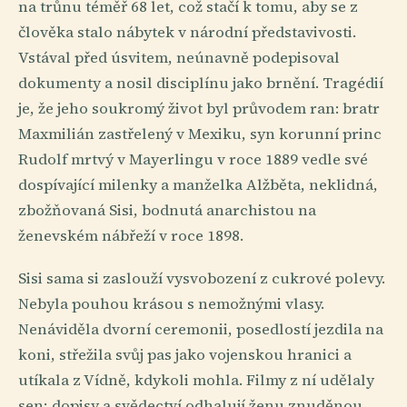
na trůnu téměř 68 let, což stačí k tomu, aby se z
člověka stalo nábytek v národní představivosti.
Vstával před úsvitem, neúnavně podepisoval
dokumenty a nosil disciplínu jako brnění. Tragédií
je, že jeho soukromý život byl průvodem ran: bratr
Maxmilián zastřelený v Mexiku, syn korunní princ
Rudolf mrtvý v Mayerlingu v roce 1889 vedle své
dospívající milenky a manželka Alžběta, neklidná,
zbožňovaná Sisi, bodnutá anarchistou na
ženevském nábřeží v roce 1898.
Sisi sama si zaslouží vysvobození z cukrové polevy.
Nebyla pouhou krásou s nemožnými vlasy.
Nenáviděla dvorní ceremonii, posedlostí jezdila na
koni, střežila svůj pas jako vojenskou hranici a
utíkala z Vídně, kdykoli mohla. Filmy z ní udělaly
sen; dopisy a svědectví odhalují ženu znuděnou,