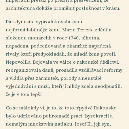
imperiální prestiž po přežití a přesvědčení, že
architektura dokáže proměnit poslušnost v krásu.
Pak dynastie vyprodukovala svou
nejformidabilnější ženu. Marie Terezie zdědila
složenou monarchii v roce 1740, těhotná,
napadená, podceňovaná a okamžitě napadená
rivaly, kteří předpokládali, že mladá žena povolí.
Nepovolila. Bojovala ve válce o rakouské dědictví,
reorganizovala daně, prosadila vzdělávací reformy
a vládla přes zármutek, porody a neustálé
vyjednávání s muži, kteří jí nikdy zcela neodpustili,
že je v tom lepší.
Co se málokdy ví, je to, že toto třpytivé Rakousko
bylo udržováno pohromadě prací, byrokracií a
nemalým množstvím nátlaku. Josef II., její syn,