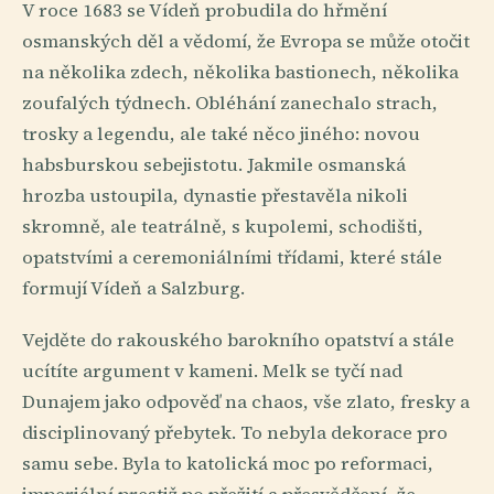
V roce 1683 se Vídeň probudila do hřmění
osmanských děl a vědomí, že Evropa se může otočit
na několika zdech, několika bastionech, několika
zoufalých týdnech. Obléhání zanechalo strach,
trosky a legendu, ale také něco jiného: novou
habsburskou sebejistotu. Jakmile osmanská
hrozba ustoupila, dynastie přestavěla nikoli
skromně, ale teatrálně, s kupolemi, schodišti,
opatstvími a ceremoniálními třídami, které stále
formují Vídeň a Salzburg.
Vejděte do rakouského barokního opatství a stále
ucítíte argument v kameni. Melk se tyčí nad
Dunajem jako odpověď na chaos, vše zlato, fresky a
disciplinovaný přebytek. To nebyla dekorace pro
samu sebe. Byla to katolická moc po reformaci,