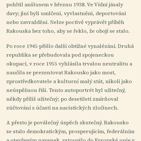
pohltil anšlusem v březnu 1938. Ve Vídni jásaly
davy; jiní byli umlčeni, vyvlastněni, deportováni
nebo zavražděni. Nelze poctivě vyprávět příběh
Rakouska bez toho, aby se řeklo, že obojí se stalo.
Po roce 1945 přišlo další obtížné vynalézání. Druhá
republika se přebudovala pod spojeneckou
okupací, v roce 1955 vyhlásila trvalou neutralitu a
naučila se prezentovat Rakousko jako most,
zprostředkovatele a kulturní malý stát, nikoli jako
neúspěšnou říši. Tento autoportrét byl užitečný,
někdy příliš užitečný; po desetiletí zmírňoval
zúčtování s účastí na nacistických zločinech.
A přesto je poválečný úspěch skutečný. Rakousko
se stalo demokratickým, prosperujícím, federálním
a otevřeným navenek, vstoupilo do Evropské unie v