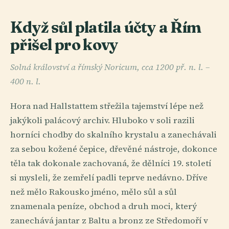
Když sůl platila účty a Řím
přišel pro kovy
Solná království a římský Noricum, cca 1200 př. n. l. –
400 n. l.
Hora nad Hallstattem střežila tajemství lépe než
jakýkoli palácový archiv. Hluboko v soli razili
horníci chodby do skalního krystalu a zanechávali
za sebou kožené čepice, dřevěné nástroje, dokonce
těla tak dokonale zachovaná, že dělníci 19. století
si mysleli, že zemřelí padli teprve nedávno. Dříve
než mělo Rakousko jméno, mělo sůl a sůl
znamenala peníze, obchod a druh moci, který
zanechává jantar z Baltu a bronz ze Středomoří v