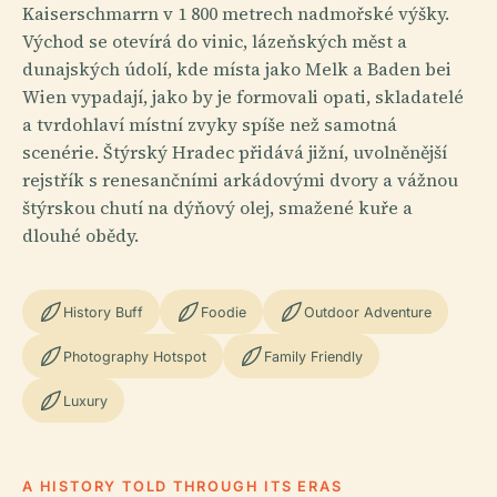
Kaiserschmarrn v 1 800 metrech nadmořské výšky.
Východ se otevírá do vinic, lázeňských měst a
dunajských údolí, kde místa jako Melk a Baden bei
Wien vypadají, jako by je formovali opati, skladatelé
a tvrdohlaví místní zvyky spíše než samotná
scenérie. Štýrský Hradec přidává jižní, uvolněnější
rejstřík s renesančními arkádovými dvory a vážnou
štýrskou chutí na dýňový olej, smažené kuře a
dlouhé obědy.
History Buff
Foodie
Outdoor Adventure
Photography Hotspot
Family Friendly
Luxury
A HISTORY TOLD THROUGH ITS ERAS