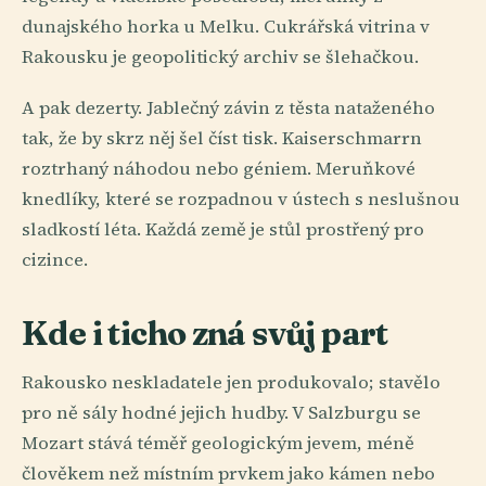
dunajského horka u Melku. Cukrářská vitrina v
Rakousku je geopolitický archiv se šlehačkou.
A pak dezerty. Jablečný závin z těsta nataženého
tak, že by skrz něj šel číst tisk. Kaiserschmarrn
roztrhaný náhodou nebo géniem. Meruňkové
knedlíky, které se rozpadnou v ústech s neslušnou
sladkostí léta. Každá země je stůl prostřený pro
cizince.
Kde i ticho zná svůj part
Rakousko neskladatele jen produkovalo; stavělo
pro ně sály hodné jejich hudby. V Salzburgu se
Mozart stává téměř geologickým jevem, méně
člověkem než místním prvkem jako kámen nebo