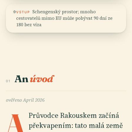
Schengenský prostor; mnoho
VSTUP
cestovatelů mimo EU může pobývat 90 dní ze
180 bez víza
An
úvod
01
ověřeno
April 2026
A
Průvodce Rakouskem začíná
překvapením: tato malá země