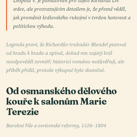
Leopold V. je pamatován pro zajetí Richarda Lví
srdce, ale prozrazujícím detailem je, že přesně věděl,
jak proměnit královského rukojmí v tvrdou hotovost a
politickou výhodu.
Legenda praví, že Richardův trubadúr Blondel putoval
od hradu k hradu a zpíval, dokud mu zajatý král
neodpověděl zevnitř; historici románu nedůvěřují, ale
příběh přežil, protože výkupné bylo skutečné.
Od osmanského dělového
kouře k salonům Marie
Terezie
Barokní říše a osvícenské reformy, 1526–1804