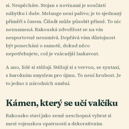
si. Nespěcháte. Stojan s novinami je součástí
nábytku i duše. Melange není palivo; je to sjednaný
příměří s časem. Číšník může působit přísně. To nic
neznamená. Rakouská zdvořilost se na vás
nesportovně neusmívá. Dopřává vám důstojnost
být ponecháni o samotě, dokud něco
nepotřebujete, což je vzácnější laskavost.
A ano, lidé si stěžují. Stěžují si s vervou, se syntaxí,
s barokním smyslem pro újmu. To není hrubost. Je
to jedno z národních umění.
Kámen, který se učí valčíku
Rakousko staví jako země neschopná vybrat si
mezi vojenskou opatrností a dekorativním