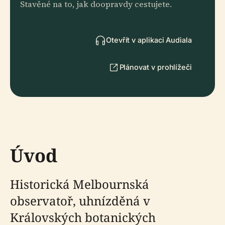
Stavěné na to, jak doopravdy cestujete.
Otevřít v aplikaci Audiala
Plánovat v prohlížeči
Úvod
Historická Melbournská
observatoř, uhnízděná v
Královských botanických