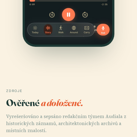
ZDROJE
Ověřené
a doložené.
Vyrešeršováno a sepsáno redakčním týmem Audiala z
historických záznamů, architektonických archivů a
místních znalostí.