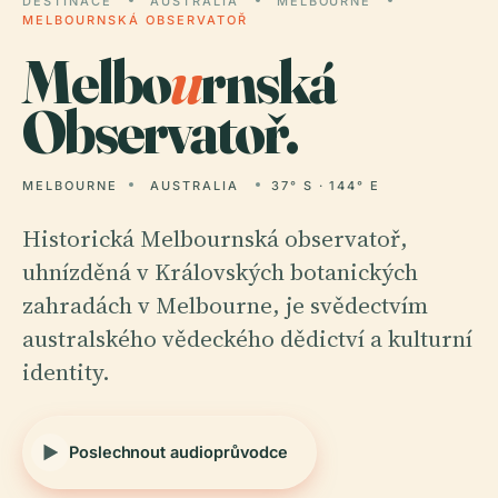
DESTINACE
AUSTRALIA
MELBOURNE
MELBOURNSKÁ OBSERVATOŘ
Melbo
u
rnská
Observatoř.
MELBOURNE
AUSTRALIA
37° S · 144° E
Historická Melbournská observatoř,
uhnízděná v Královských botanických
zahradách v Melbourne, je svědectvím
australského vědeckého dědictví a kulturní
identity.
Poslechnout audioprůvodce