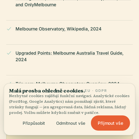
and OnlyMelbourne
Melbourne Observatory, Wikipedia, 2024
Upgraded Points: Melbourne Australia Travel Guide,
2024
Trip.com: Melbourne Observatory Overview, 2024
Malá prosba ohledně cookies.
EU · GDPR
Nezbytné cookies zajišťují funkční navigaci. Analytické cookies
(PostHog, Google Analytics) nám pomáhají zjistit, které
NAPOSLEDY REVIDOVÁNO:
APRIL 2026
stránky fungují — jen agregovaná data, žádná reklama, žádný
Zpracováno z Wikidat, Wikipedie a oficiálních zdrojů ·
prodej. Volbu můžete kdykoli změnit v patičce.
fakticky ověřeno ·
Jak tvoříme naše průvodce →
Přijmout vše
Přizpůsobit
Odmítnout vše