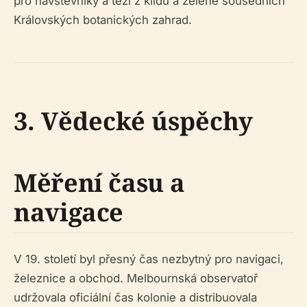
pro návštěvníky a těží z klidu a zeleně sousedních
Královských botanických zahrad.
3. Vědecké úspěchy
Měření času a
navigace
V 19. století byl přesný čas nezbytný pro navigaci,
železnice a obchod. Melbournská observatoř
udržovala oficiální čas kolonie a distribuovala