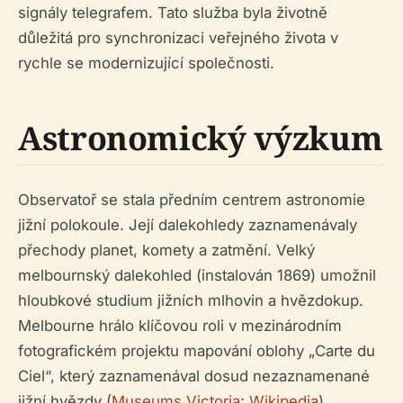
signály telegrafem. Tato služba byla životně
důležitá pro synchronizaci veřejného života v
rychle se modernizující společnosti.
Astronomický výzkum
Observatoř se stala předním centrem astronomie
jižní polokoule. Její dalekohledy zaznamenávaly
přechody planet, komety a zatmění. Velký
melbournský dalekohled (instalován 1869) umožnil
hloubkové studium jižních mlhovin a hvězdokup.
Melbourne hrálo klíčovou roli v mezinárodním
fotografickém projektu mapování oblohy „Carte du
Ciel“, který zaznamenával dosud nezaznamenané
jižní hvězdy (
Museums Victoria
;
Wikipedia
).