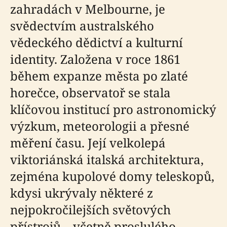
zahradách v Melbourne, je
svědectvím australského
vědeckého dědictví a kulturní
identity. Založena v roce 1861
během expanze města po zlaté
horečce, observatoř se stala
klíčovou institucí pro astronomický
výzkum, meteorologii a přesné
měření času. Její velkolepá
viktoriánská italská architektura,
zejména kupolové domy teleskopů,
kdysi ukrývaly některé z
nejpokročilejších světových
přístrojů – včetně proslulého