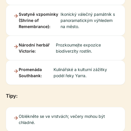
Svatyně vzpomínky
Ikonický válečný památník s
(Shrine of
panoramatickým výhledem
Remembrance):
na město.
Národní herbář
Prozkoumejte expozice
Victorie:
biodiverzity rostlin.
Promenáda
Kulinářské a kulturní zážitky
Southbank:
podél řeky Yarra.
Tipy:
Oblékněte se ve vrstvách; večery mohou být
chladné.