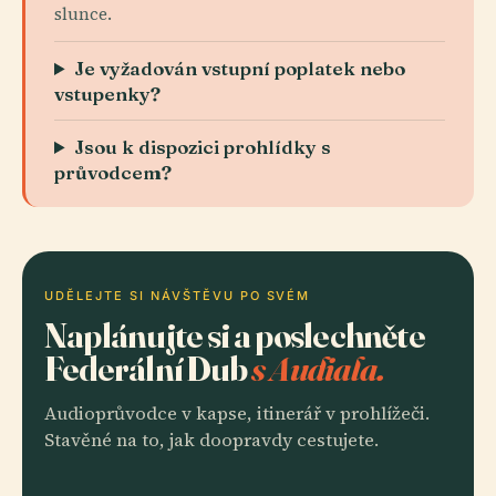
slunce.
Je vyžadován vstupní poplatek nebo
vstupenky?
Jsou k dispozici prohlídky s
průvodcem?
UDĚLEJTE SI NÁVŠTĚVU PO SVÉM
Naplánujte si a poslechněte
Federální Dub
s Audiala.
Audioprůvodce v kapse, itinerář v prohlížeči.
Stavěné na to, jak doopravdy cestujete.