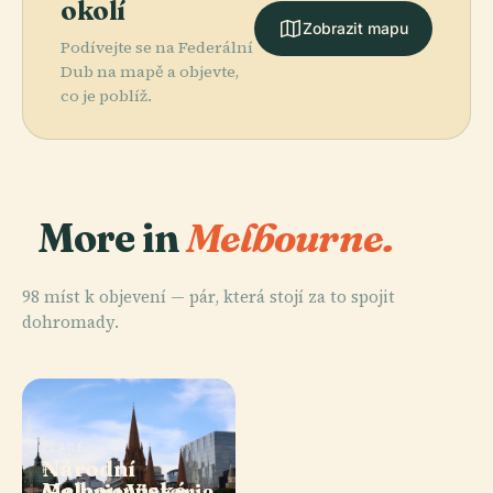
okolí
Zobrazit mapu
Podívejte se na Federální
Dub na mapě a objevte,
co je poblíž.
More in
Melbourne.
98 míst k objevení — pár, která stojí za to spojit
dohromady.
PLACE
PLACE
Národní
Zahrady
PLACE
PLACE
Melbournské
Arts Centre
Galerie Victoria
Carlton