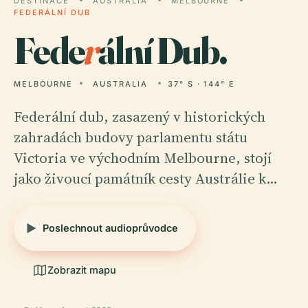
DESTINACE
AUSTRALIA
MELBOURNE
FEDERÁLNÍ DUB
Fede
r
ální Dub.
MELBOURNE
AUSTRALIA
37° S · 144° E
Federální dub, zasazený v historických
zahradách budovy parlamentu státu
Victoria ve východním Melbourne, stojí
jako živoucí památník cesty Austrálie k…
Poslechnout audioprůvodce
Zobrazit mapu