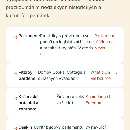
prozkoumáním nedalekých historických a
kulturních památek:
Parlament:
Prohlídky s průvodcem se
Parliament
).
ponoří do legislativní historie
of Victoria
a architektury státu Victoria
News
(
Fitzroy
Domov Cooks’ Cottage a
What’s On
).
Gardens:
okrasných výsadeb (
Melbourne
Královská
Širší botanický
Something Off
).
botanická
zážitek (
Freedom
zahrada:
Deakin
Uvnitř budovy parlamentu, vystavující