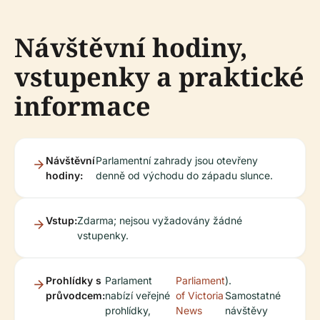
Návštěvní hodiny,
vstupenky a praktické
informace
Návštěvní
Parlamentní zahrady jsou otevřeny
hodiny:
denně od východu do západu slunce.
Vstup:
Zdarma; nejsou vyžadovány žádné
vstupenky.
Prohlídky s
Parlament
Parliament
).
průvodcem:
nabízí veřejné
of Victoria
Samostatné
prohlídky,
News
návštěvy