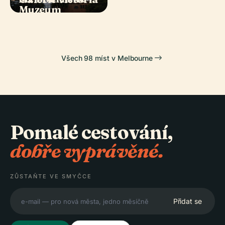
Muzeum
Melbourne
Všech 98 míst v Melbourne
Pomalé cestování,
dobře vyprávěné.
ZŮSTAŇTE VE SMYČCE
Přidat se