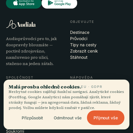
OBJEVUJTE
Audiala
Destinace
Audioprůvodci pro to, jak
Průvodci
doopravdy bloumáte —
Tipy na cesty
poctivě zdrojováno,
Zobrazit ceník
namluveno pro ulici,
Stáhnout
staženo na jeden zátah.
SPOLEČNOST
NÁPOVĚDA
Malá prosba ohledně cookies.
EU · GDPR
O nás
Podpora
Nezbytné cookies zajišťují funkční navigaci. Analytické cookies
Redakční proces
Řešení potíží s aplikací
(PostHog, Google Analytics) nám pomáhají zjistit, které
Poslání
Kontakt
stránky fungují — jen agregovaná data, žádná reklama, žádný
Staňte se partnerem
prodej. Volbu můžete kdykoli změnit v patičce.
Přijmout vše
Přizpůsobit
Odmítnout vše
PRÁVNÍ INFORMACE
Soukromí