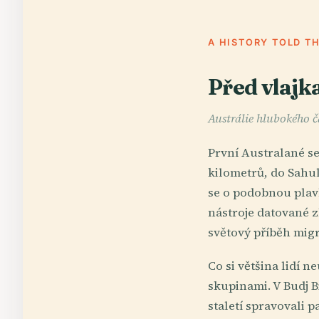
A HISTORY TOLD T
Před vlajk
Austrálie hlubokého ča
První Australané s
kilometrů, do Sahu
se o podobnou plav
nástroje datované z
světový příběh mig
Co si většina lidí 
skupinami. V Budj B
staletí spravovali 