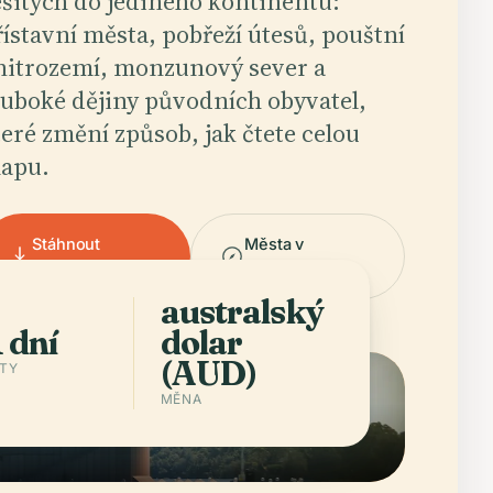
ešitých do jediného kontinentu:
řístavní města, pobřeží útesů, pouštní
nitrozemí, monzunový sever a
luboké dějiny původních obyvatel,
teré změní způsob, jak čtete celou
apu.
Stáhnout
Města v
aplikaci
Australia
australský
 dní
dolar
(AUD)
STY
MĚNA