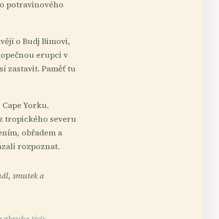
ho potravinového
vějí o Budj Bimovi,
í sopečnou erupci v
í zastavit. Paměť tu
e Cape Yorku.
z tropického severu
jením, obřadem a
ázali rozpoznat.
ál, smutek a
 zhruba tisíc