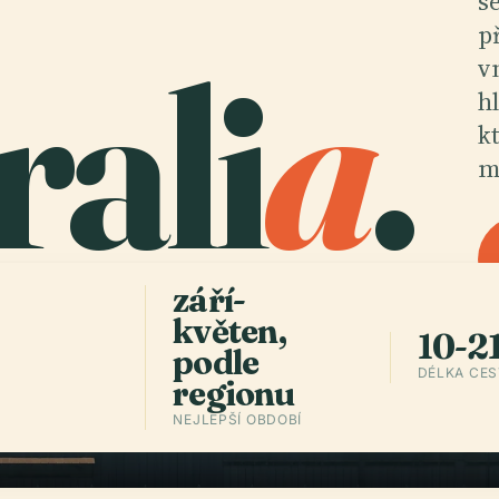
s
p
rali
a
.
v
h
k
m
září-
květen,
10-21
podle
DÉLKA CE
regionu
NEJLEPŠÍ OBDOBÍ