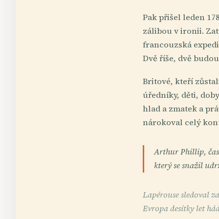
Pak přišel leden 17
zálibou v ironii. Z
francouzská expedic
Dvě říše, dvě budou
Britové, kteří zůsta
úředníky, děti, dob
hlad a zmatek a prá
nárokoval celý kon
Arthur Phillip, ča
který se snažil ud
Lapérouse sledoval za
Evropa desítky let há