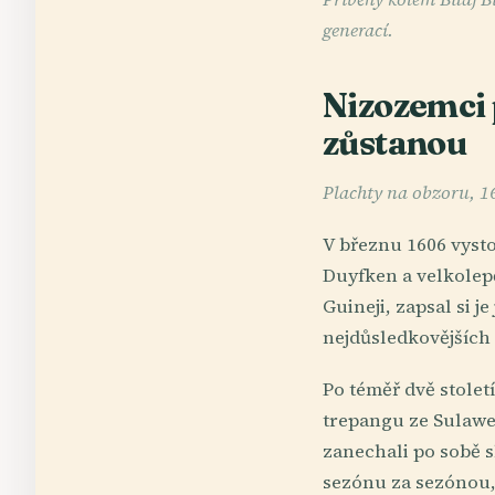
generací.
Nizozemci 
zůstanou
Plachty na obzoru, 
V březnu 1606 vyst
Duyfken a velkolepě
Guineji, zapsal si j
nejdůsledkovějších 
Po téměř dvě stolet
trepangu ze Sulawe
zanechali po sobě s
sezónu za sezónou, 