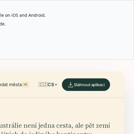
able on iOS and Android.
de.
edat města
🇨🇿
CS
Stáhnout aplikaci
⌘K
ustrálie není jedna cesta, ale pět zemí