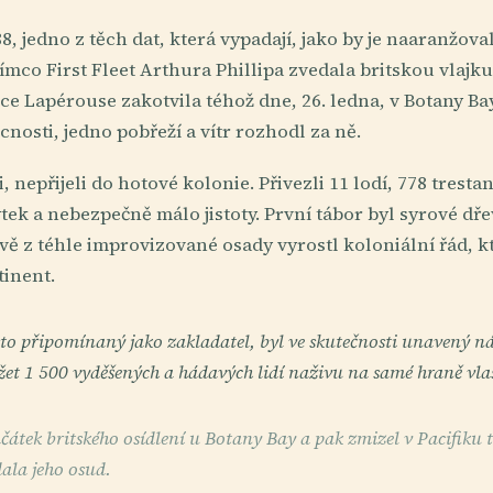
88, jedno z těch dat, která vypadají, jako by je naaranžov
atímco First Fleet Arthura Phillipa zvedala britskou vlajk
e Lapérouse zakotvila téhož dne, 26. ledna, v Botany Bay
cnosti, jedno pobřeží a vítr rozhodl za ně.
li, nepřijeli do hotové kolonie. Přivezli 11 lodí, 778 trest
ytek a nebezpečně málo jistoty. První tábor byl syrové dř
vě z téhle improvizované osady vyrostl koloniální řád, k
tinent.
sto připomínaný jako zakladatel, byl ve skutečnosti unavený n
ržet 1 500 vyděšených a hádavých lidí naživu na samé hraně vlas
čátek britského osídlení u Botany Bay a pak zmizel v Pacifiku 
dala jeho osud.