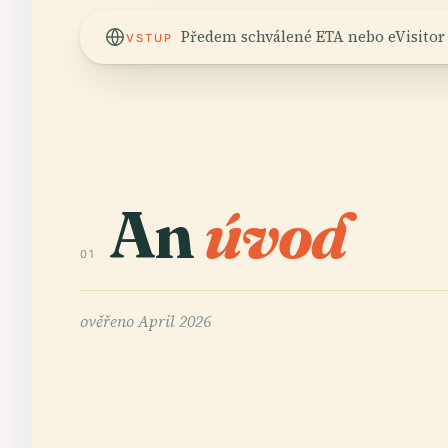
Předem schválené ETA nebo eVisitor
VSTUP
An
úvod
01
ověřeno
April 2026