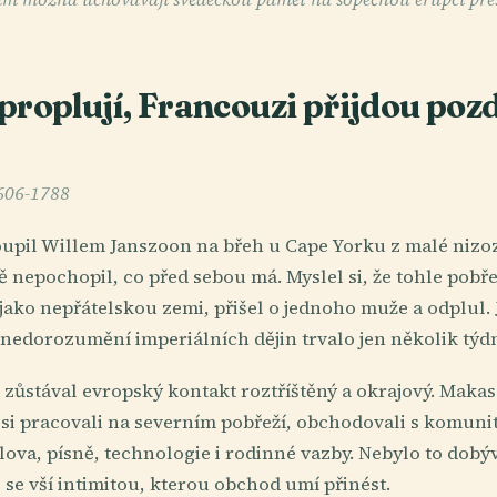
proplují, Francouzi přijdou pozd
1606-1788
oupil Willem Janszoon na břeh u Cape Yorku z malé nizo
 nepochopil, co před sebou má. Myslel si, že tohle pobře
e jako nepřátelskou zemi, přišel o jednoho muže a odplul.
nedorozumění imperiálních dějin trvalo jen několik týd
í zůstával evropský kontakt roztříštěný a okrajový. Makas
si pracovali na severním pobřeží, obchodovali s komuni
lova, písně, technologie i rodinné vazby. Nebylo to dobýv
se vší intimitou, kterou obchod umí přinést.