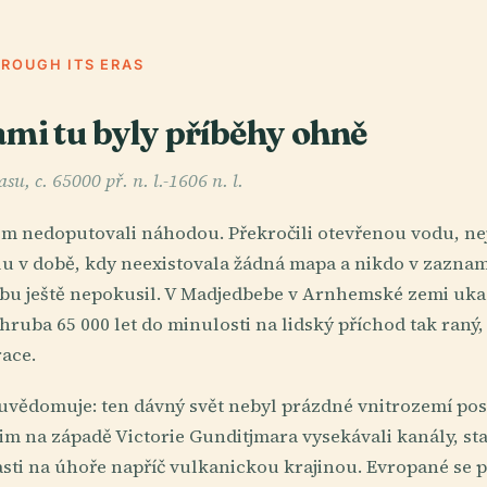
HROUGH ITS ERAS
ami tu byly příběhy ohně
su, c. 65000 př. n. l.-1606 n. l.
em nedoputovali náhodou. Překročili otevřenou vodu, n
lu v době, kdy neexistovala žádná mapa a nikdo v zazn
bu ještě nepokusil. V Madjedbebe v Arnhemské zemi uk
hruba 65 000 let do minulosti na lidský příchod tak raný,
race.
neuvědomuje: ten dávný svět nebyl prázdné vnitrozemí pose
im na západě Victorie Gunditjmara vysekávali kanály, sta
pasti na úhoře napříč vulkanickou krajinou. Evropané se p