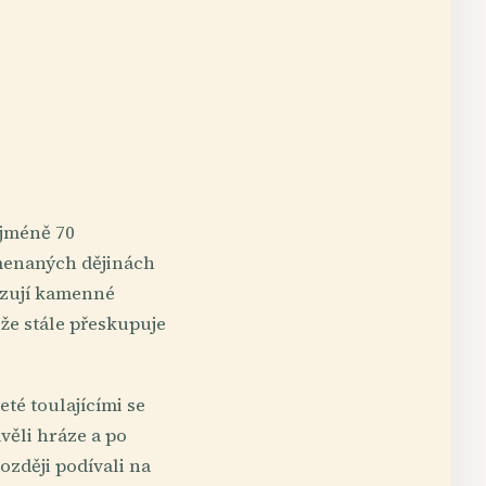
ejméně 70
amenaných dějinách
azují kamenné
 že stále přeskupuje
té toulajícími se
věli hráze a po
ozději podívali na