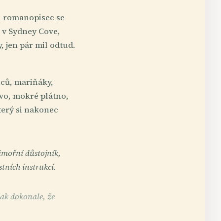
al romanopisec se
u v Sydney Cove,
, jen pár mil odtud.
anců, mariňáky,
evo, mokré plátno,
terý si nakonec
ámořní důstojník,
tních instrukcí.
tak dokonale, že