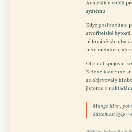
Austrálii a viděli 
systému.
Když posloucháte po
stvořitelské bytosti
té krajině zhruba d
není metafora, ale 
Obchod spojoval ko
Zelené kamenné sek
se objevovaly hlubo
jistotou v nakládán
Mungo Man, pohřbe
důstojnost byly v 
Příběhy kolem Budj B