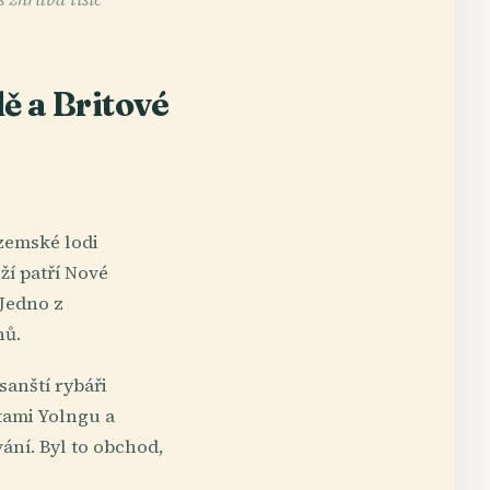
ě a Britové
zemské lodi
ží patří Nové
 Jedno z
nů.
sanští rybáři
tami Yolngu a
ání. Byl to obchod,