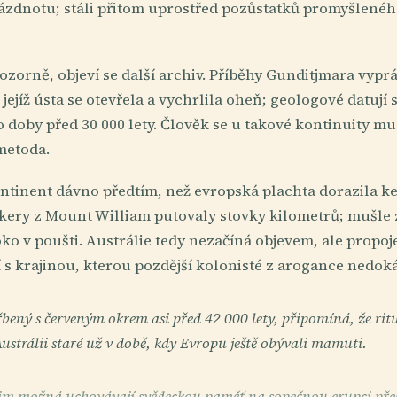
prázdnotu; stáli přitom uprostřed pozůstatků promyšlené
zorně, objeví se další archiv. Příběhy Gunditjmara vyprá
, jejíž ústa se otevřela a vychrlila oheň; geologové datuj
o doby před 30 000 lety. Člověk se u takové kontinuity mus
metoda.
ntinent dávno předtím, než evropská plachta dorazila k
ery z Mount William putovaly stovky kilometrů; mušle 
ko v poušti. Austrálie tedy nezačíná objevem, ale propo
í s krajinou, kterou pozdější kolonisté z arogance nedok
ný s červeným okrem asi před 42 000 lety, připomíná, že ritu
Austrálii staré už v době, kdy Evropu ještě obývali mamuti.
im možná uchovávají svědeckou paměť na sopečnou erupci přes