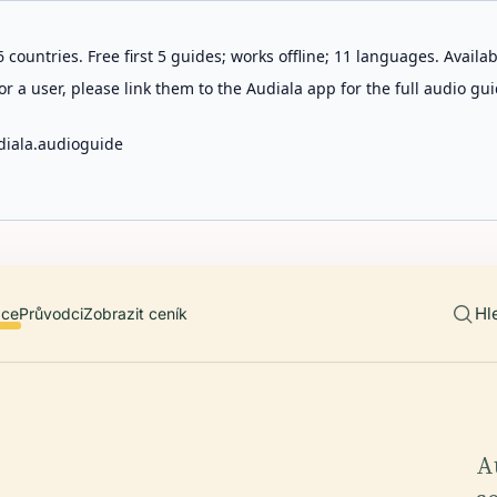
 countries. Free first 5 guides; works offline; 11 languages. Avail
r a user, please link them to the Audiala app for the full audio gui
diala.audioguide
Hl
ace
Průvodci
Zobrazit ceník
A