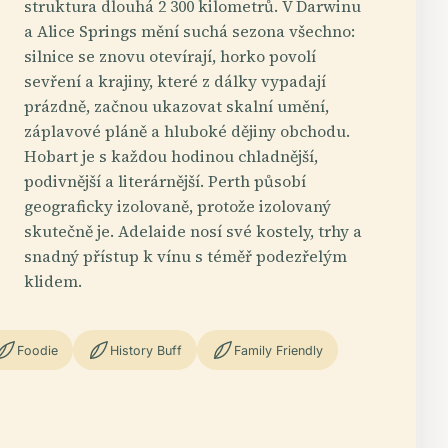
struktura dlouhá 2 300 kilometrů. V Darwinu
a Alice Springs mění suchá sezona všechno:
silnice se znovu otevírají, horko povolí
sevření a krajiny, které z dálky vypadají
prázdně, začnou ukazovat skalní umění,
záplavové pláně a hluboké dějiny obchodu.
Hobart je s každou hodinou chladnější,
podivnější a literárnější. Perth působí
geograficky izolovaně, protože izolovaný
skutečně je. Adelaide nosí své kostely, trhy a
snadný přístup k vínu s téměř podezřelým
klidem.
Foodie
History Buff
Family Friendly