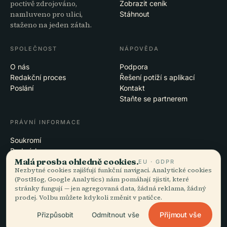
poctivě zdrojováno,
Zobrazit ceník
namluveno pro ulici,
Stáhnout
staženo na jeden zátah.
SPOLEČNOST
NÁPOVĚDA
O nás
Podpora
Redakční proces
Řešení potíží s aplikací
Poslání
Kontakt
Staňte se partnerem
PRÁVNÍ INFORMACE
Soukromí
Podmínky
Malá prosba ohledně cookies.
Nastavení cookies
EU · GDPR
Nezbytné cookies zajišťují funkční navigaci. Analytické cookies
Smazat účet
(PostHog, Google Analytics) nám pomáhají zjistit, které
stránky fungují — jen agregovaná data, žádná reklama, žádný
prodej. Volbu můžete kdykoli změnit v patičce.
© 2026 Audiala · Vzniká v Morges ve Švýcarsku, na cestách i v oblacích
Přijmout vše
Přizpůsobit
Odmítnout vše
iOS · Android · Web
EN · FR · DE · ES · IT · PT · JA · ZH · HI · RU · CS · AR