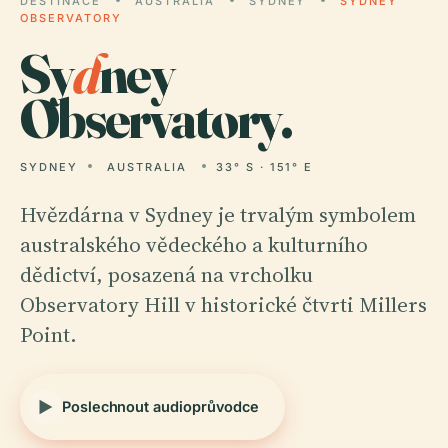
DESTINACE
AUSTRALIA
SYDNEY
SYDNEY
OBSERVATORY
Sy
d
ney
Observatory.
SYDNEY
AUSTRALIA
33° S · 151° E
Hvězdárna v Sydney je trvalým symbolem
australského vědeckého a kulturního
dědictví, posazená na vrcholku
Observatory Hill v historické čtvrti Millers
Point.
Poslechnout audioprůvodce