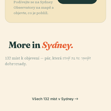
Podívejte se na Sydney
Observatory na mapě a
objevte, co je poblíž.
More in
Sydney.
PLACE
132 míst k objevení — pár, která stojí za to spojit
Art Gallery Of
dohromady.
New South
PLACE
PLACE
PLACE
Darling
Australské
Opera V Sydney
Wales
Harbour
Muzeum
Všech 132 míst v Sydney