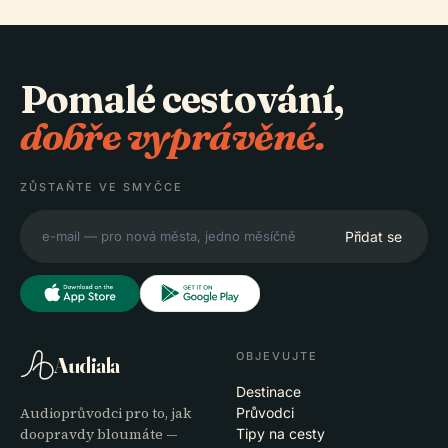
Pomalé cestování,
dobře vyprávěné.
ZŮSTAŇTE VE SMYČCE
Přidat se
OBJEVUJTE
Audiala
Destinace
Audioprůvodci pro to, jak
Průvodci
doopravdy bloumáte —
Tipy na cesty