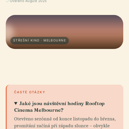
Ověřeno August 2025
STŘEŠNÍ KINO · MELBOURNE
ČASTÉ OTÁZKY
Jaké jsou návštěvní hodiny Rooftop
Cinema Melbourne?
Otevřeno sezónně od konce listopadu do března,
promítání začíná při západu slunce – obvykle