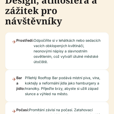
Design, atmosféra a
zážitek pro
návštěvníky
Prostředí:
Odpočiňte si v lehátkách nebo sedacích
vacích obklopených květináči,
neonovými nápisy a slavnostním
osvětlením, což vytváří útulné městské
útočiště.
Bar
Přilehlý Rooftop Bar podává místní piva, vína,
a
koktejly a neformální jídla jako hamburgery a
jídlo:
hranolky. Přijeďte brzy, abyste si užili západ
slunce a výhled na město.
Počasí:
Promítání závisí na počasí. Zatahovací