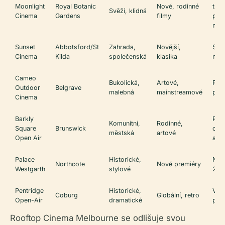
Moonlight
Royal Botanic
Nové, rodinné
tráv
Svěží, klidná
Cinema
Gardens
filmy
přát
maz
Sunset
Abbotsford/St
Zahrada,
Novější,
Stří
Cinema
Kilda
společenská
klasika
míst
Cameo
Bukolická,
Artové,
Přát
Outdoor
Belgrave
malebná
mainstreamové
psů
Cinema
Barkly
Pod
Komunitní,
Rodinné,
Square
Brunswick
char
městská
artové
Open Air
akcí
Palace
Historické,
Nád
Northcote
Nové premiéry
Westgarth
stylové
20. 
Pentridge
Historické,
Věz
Coburg
Globální, retro
Open-Air
dramatické
poz
Rooftop Cinema Melbourne se odlišuje svou