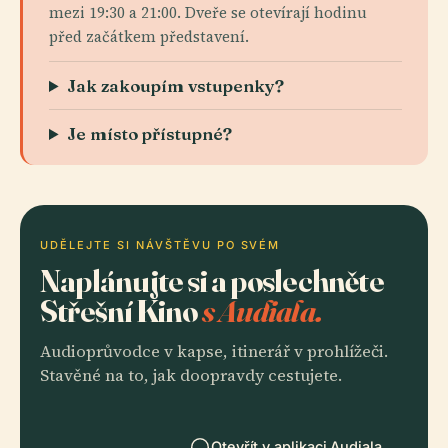
mezi 19:30 a 21:00. Dveře se otevírají hodinu
před začátkem představení.
Jak zakoupím vstupenky?
Je místo přístupné?
UDĚLEJTE SI NÁVŠTĚVU PO SVÉM
Naplánujte si a poslechněte
Střešní Kino
s Audiala.
Audioprůvodce v kapse, itinerář v prohlížeči.
Stavěné na to, jak doopravdy cestujete.
Otevřít v aplikaci Audiala