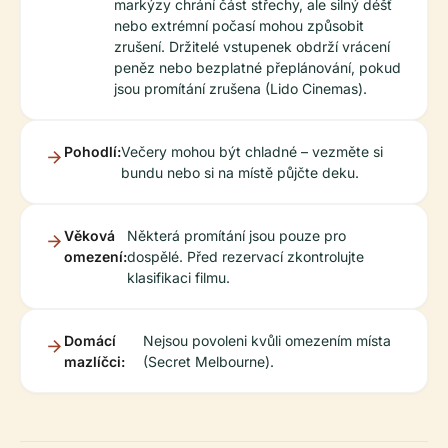
markýzy chrání část střechy, ale silný déšť
nebo extrémní počasí mohou způsobit
zrušení. Držitelé vstupenek obdrží vrácení
peněz nebo bezplatné přeplánování, pokud
jsou promítání zrušena (Lido Cinemas).
Pohodlí:
Večery mohou být chladné – vezměte si
bundu nebo si na místě půjčte deku.
Věková
Některá promítání jsou pouze pro
omezení:
dospělé. Před rezervací zkontrolujte
klasifikaci filmu.
Domácí
Nejsou povoleni kvůli omezením místa
mazlíčci:
(Secret Melbourne).