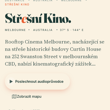
DESTINACE
AUSTRALIA
MELBOURNE
STŘEŠNÍ KINO
Stř
e
šní Kino.
MELBOURNE
AUSTRALIA
37° S · 144° E
Rooftop Cinema Melbourne, nacházející se
na střeše historické budovy Curtin House
na 252 Swanston Street v melbournském
CBD, nabízí kinematografický zážitek…
Poslechnout audioprůvodce
Zobrazit mapu