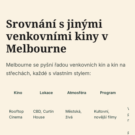
Srovnání s jinými
venkovními kiny v
Melbourne
Melbourne se pyšní řadou venkovních kin a kin na
střechách, každé s vlastním stylem:
Je
Kino
Lokace
Atmosféra
Program
vl
Výh
Rooftop
CBD, Curtin
Městská,
Kultovní,
pan
Cinema
House
živá
novější filmy
měs
Pik