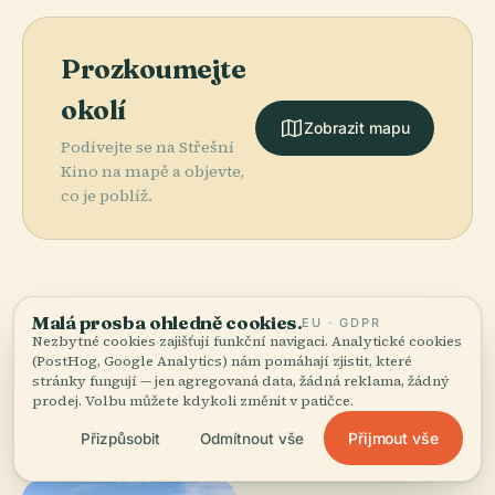
Prozkoumejte
okolí
Zobrazit mapu
Podívejte se na Střešní
Kino na mapě a objevte,
co je poblíž.
Malá prosba ohledně cookies.
More in
Melbourne.
EU · GDPR
Nezbytné cookies zajišťují funkční navigaci. Analytické cookies
(PostHog, Google Analytics) nám pomáhají zjistit, které
stránky fungují — jen agregovaná data, žádná reklama, žádný
98 míst k objevení — pár, která stojí za to spojit
prodej. Volbu můžete kdykoli změnit v patičce.
dohromady.
Přijmout vše
Přizpůsobit
Odmítnout vše