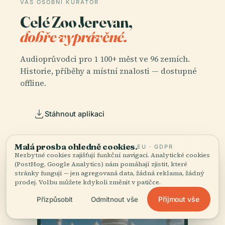
VÁŠ OSOBNÍ KURÁTOR
Celé Zoo Jerevan,
dobře vyprávěné.
Audioprůvodci pro 1 100+ měst ve 96 zemích.
Historie, příběhy a místní znalosti — dostupné
offline.
Stáhnout aplikaci
Přidejte se k více než 50 000 cestovatelů
Malá prosba ohledně cookies.
EU · GDPR
Nezbytné cookies zajišťují funkční navigaci. Analytické cookies
(PostHog, Google Analytics) nám pomáhají zjistit, které
stránky fungují — jen agregovaná data, žádná reklama, žádný
prodej. Volbu můžete kdykoli změnit v patičce.
Přijmout vše
Přizpůsobit
Odmítnout vše