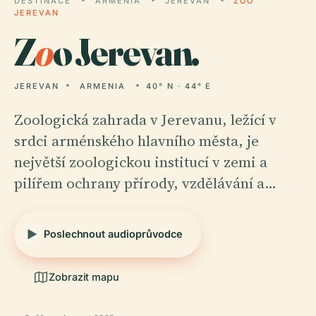
DESTINACE
ARMENIA
JEREVAN
ZOO
JEREVAN
Z
o
o Jerevan.
JEREVAN
ARMENIA
40° N · 44° E
Zoologická zahrada v Jerevanu, ležící v
srdci arménského hlavního města, je
největší zoologickou institucí v zemi a
pilířem ochrany přírody, vzdělávání a…
Poslechnout audioprůvodce
Zobrazit mapu