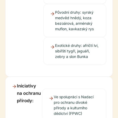
Původní druhy: syrský
medvěd hnědý, koza
bezoárová, arménský
muflon, kavkazský rys
Exotické druhy: afričtí lvi,
sibiřští tygři, jaguáři,
zebry a slon Bunka
Iniciativy
na ochranu
Ve spolupráci s Nadací
přírody:
pro ochranu divoké
přírody a kulturního
dědictví (FPWC)