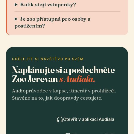
Kolik stojí vstupenky?
Je zoo přístupná pro osoby s
postižením?
UDĚLEJTE SI NÁVŠTĚVU PO SVÉM
Naplánujte si a poslechněte
Zoo Jerevan
s Audiala.
Audioprůvodce v kapse, itinerář v prohlížeči.
Stavěné na to, jak doopravdy cestujete.
Otevřít v aplikaci Audiala