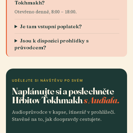
Tokhmakh?
Otevřeno denně, 8:00 – 18:00.
Je tam vstupní poplatek?
Jsou k dispozici prohlídky s
průvodcem?
UDĚLEJTE SI NÁVŠTĚVU PO SVÉM
Naplánujte si a poslechněte
Hřbitov Tokhmakh
s Audiala.
Audioprůvodce v kapse, itinerář v prohlížeči.
Stavěné na to, jak doopravdy cestujete.