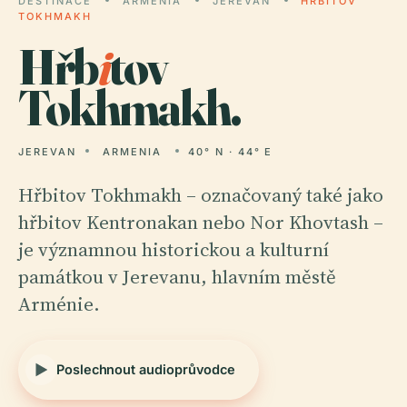
DESTINACE
ARMENIA
JEREVAN
HŘBITOV
TOKHMAKH
Hřb
i
tov
Tokhmakh.
JEREVAN
ARMENIA
40° N · 44° E
Hřbitov Tokhmakh – označovaný také jako
hřbitov Kentronakan nebo Nor Khovtash –
je významnou historickou a kulturní
památkou v Jerevanu, hlavním městě
Arménie.
Poslechnout audioprůvodce