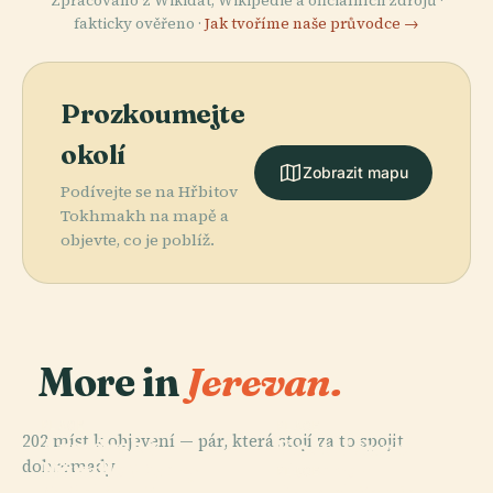
Zpracováno z Wikidat, Wikipedie a oficiálních zdrojů ·
fakticky ověřeno ·
Jak tvoříme naše průvodce →
Prozkoumejte
okolí
Zobrazit mapu
Podívejte se na Hřbitov
Tokhmakh na mapě a
objevte, co je poblíž.
More in
Jerevan.
PLACE
PLACE
PLACE
202 míst k objevení — pár, která stojí za to spojit
Arménské
Arménská
Kostel Surb
dohromady.
Divadlo Opery
Národní
Zoravor
PLACE
A Baletu V
Kostel Svatého