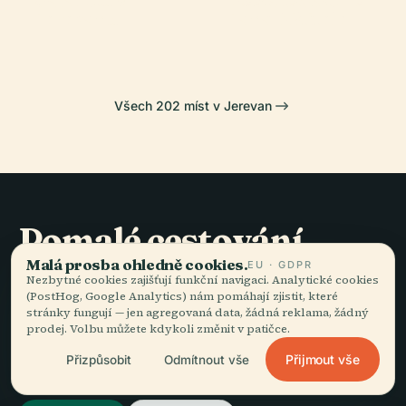
Galerie
Astvatsatsin
Jerevanu
Jana Křtitele
Všech 202 míst v Jerevan
Pomalé cestování,
dobře vyprávěné.
Malá prosba ohledně cookies.
EU · GDPR
Nezbytné cookies zajišťují funkční navigaci. Analytické cookies
(PostHog, Google Analytics) nám pomáhají zjistit, které
stránky fungují — jen agregovaná data, žádná reklama, žádný
ZŮSTAŇTE VE SMYČCE
prodej. Volbu můžete kdykoli změnit v patičce.
Přijmout vše
Přizpůsobit
Odmítnout vše
Přidat se