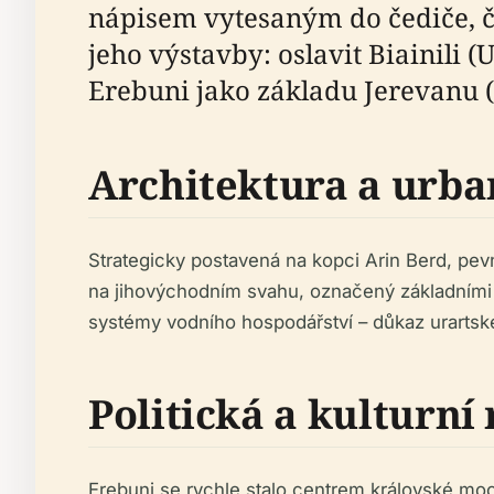
nápisem vytesaným do čediče, 
jeho výstavby: oslavit Biainili 
Erebuni jako základu Jerevanu (
Architektura a urba
Strategicky postavená na kopci Arin Berd, pev
na jihovýchodním svahu, označený základními n
systémy vodního hospodářství – důkaz urartské
Politická a kulturní 
Erebuni se rychle stalo centrem královské moc