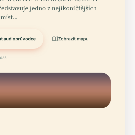
edstavuje jedno z nejikoničtějších
 míst…
ut audioprůvodce
Zobrazit mapu
2025