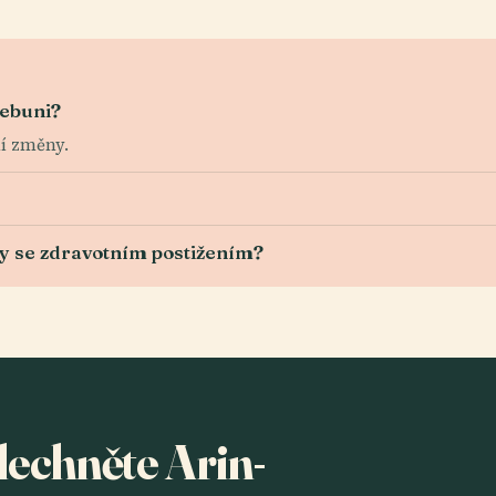
rebuni?
ní změny.
by se zdravotním postižením?
slechněte Arin-