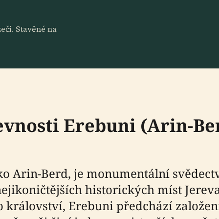
eči. Stavěné na
vnosti Erebuni (Arin-Ber
ko Arin-Berd, je monumentální svědectv
jikoničtějších historických míst Jerevan
o království, Erebuni předchází založe