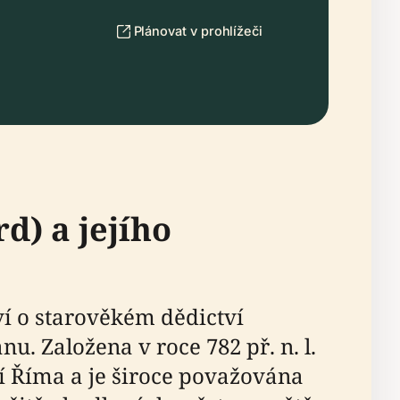
Plánovat v prohlížeči
d) a jejího
í o starověkém dědictví
u. Založena v roce 782 př. n. l.
ní Říma a je široce považována