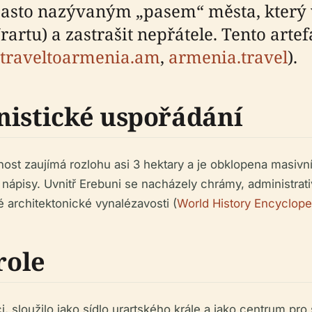
často nazývaným „pasem“ města, který 
(Urartu) a zastrašit nepřátele. Tento art
traveltoarmenia.am
,
armenia.travel
).
nistické uspořádání
nost zaujímá rozlohu asi 3 hektary a je obklopena masivn
ápisy. Uvnitř Erebuni se nacházely chrámy, administrativ
 architektonické vynalézavosti (
World History Encyclope
role
i, sloužilo jako sídlo urartského krále a jako centrum p