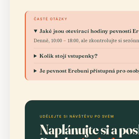
ČASTÉ OTÁZKY
Jaké jsou otevírací hodiny pevnosti E
Denně, 10:00 – 18:00, ale zkontrolujte si sezón
Kolik stojí vstupenky?
Je pevnost Erebuni přístupná pro oso
UDĚLEJTE SI NÁVŠTĚVU PO SVÉM
Naplánujte si a po