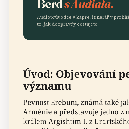
Berd
s Audiala.
Audioprůvodce v kapse, itinerář v prohlíž
to, jak doopravdy cestujete.
Úvod: Objevování pe
významu
Pevnost Erebuni, známá také ja
Arménie a představuje jedno z ne
králem Argishtim I. z Urartskéh