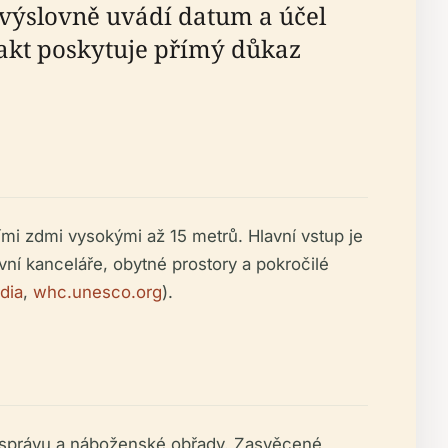
výslovně uvádí datum a účel
efakt poskytuje přímý důkaz
ími zdmi vysokými až 15 metrů. Hlavní vstup je
ní kanceláře, obytné prostory a pokročilé
dia
,
whc.unesco.org
).
ro správu a náboženské obřady. Zasvěcené