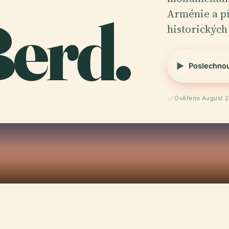
erd.
Arménie a př
historických
Poslechno
Ověřeno August 