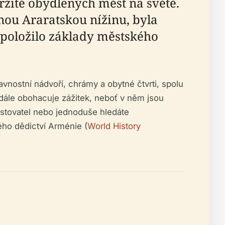
tržitě obydlených měst na světě.
nou Araratskou nížinu, byla
položilo základy městského
vnostní nádvoří, chrámy a obytné čtvrti, spolu
i dále obohacuje zážitek, neboť v něm jsou
cestovatel nebo jednoduše hledáte
ého dědictví Arménie (
World History