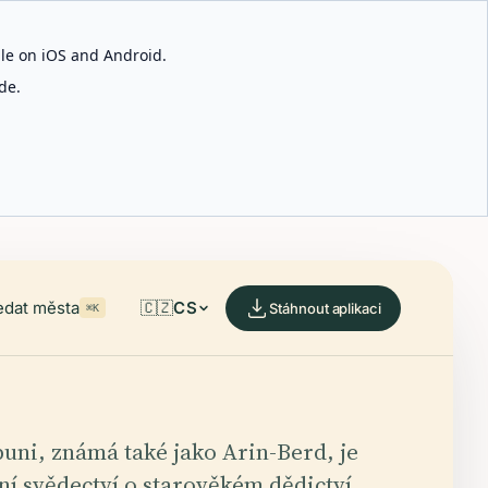
able on iOS and Android.
de.
edat města
🇨🇿
CS
Stáhnout aplikaci
⌘K
uni, známá také jako Arin-Berd, je
í svědectví o starověkém dědictví