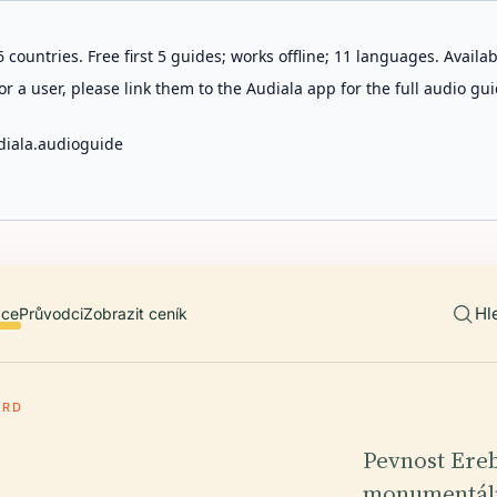
 countries. Free first 5 guides; works offline; 11 languages. Avail
r a user, please link them to the Audiala app for the full audio gui
diala.audioguide
Hl
ace
Průvodci
Zobrazit ceník
ERD
Pevnost Ereb
monumentáln