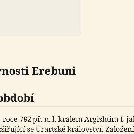
vnosti Erebuni
 období
roce 782 př. n. l. králem Argishtim I. j
šiřující se Urartské království. Založe