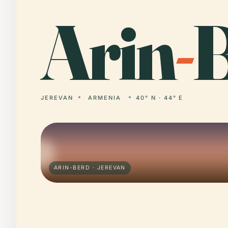
Arin
-
B
JEREVAN
ARMENIA
40° N · 44° E
ARIN-BERD · JEREVAN