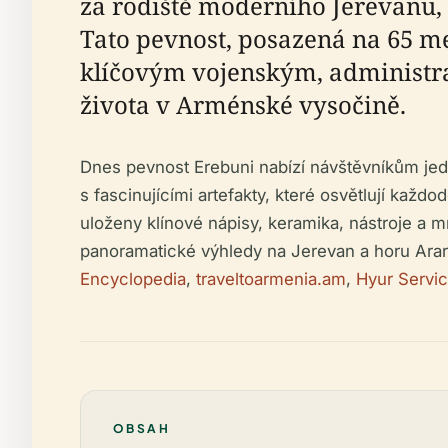
za rodiště moderního Jerevanu, c
Tato pevnost, posazená na 65 me
klíčovým vojenským, administr
života v Arménské vysočině.
Dnes pevnost Erebuni nabízí návštěvníkům jedi
s fascinujícími artefakty, které osvětlují kaž
uloženy klínové nápisy, keramika, nástroje a m
panoramatické výhledy na Jerevan a horu Ararat
Encyclopedia
,
traveltoarmenia.am
,
Hyur Servi
OBSAH