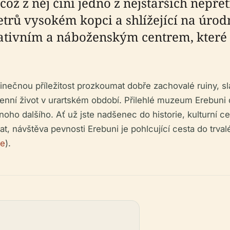
ož z něj činí jedno z nejstarších nepře
trů vysokém kopci a shlížející na úrod
ativním a náboženským centrem, které 
nečnou příležitost prozkoumat dobře zachovalé ruiny, sla
dodenní život v urartském období. Přilehlé muzeum Erebun
noho dalšího. Ať už jste nadšenec do historie, kulturní 
, návštěva pevnosti Erebuni je pohlcující cesta do trval
ce
).