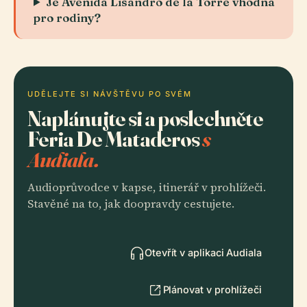
Je Avenida Lisandro de la Torre vhodná
pro rodiny?
UDĚLEJTE SI NÁVŠTĚVU PO SVÉM
Naplánujte si a poslechněte
Feria De Mataderos
s
Audiala.
Audioprůvodce v kapse, itinerář v prohlížeči.
Stavěné na to, jak doopravdy cestujete.
Otevřít v aplikaci Audiala
Plánovat v prohlížeči