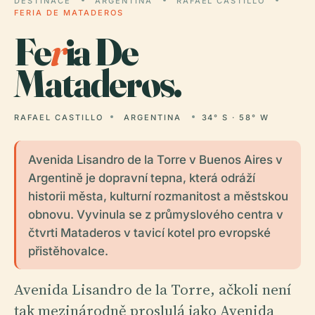
DESTINACE
ARGENTINA
RAFAEL CASTILLO
FERIA DE MATADEROS
Fe
r
ia De
Mataderos.
RAFAEL CASTILLO
ARGENTINA
34° S · 58° W
Avenida Lisandro de la Torre v Buenos Aires v
Argentině je dopravní tepna, která odráží
historii města, kulturní rozmanitost a městskou
obnovu. Vyvinula se z průmyslového centra v
čtvrti Mataderos v tavicí kotel pro evropské
přistěhovalce.
Avenida Lisandro de la Torre, ačkoli není
tak mezinárodně proslulá jako Avenida