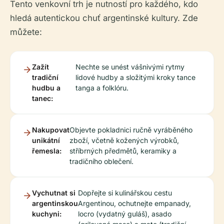
Tento venkovní trh je nutností pro každého, kdo
hledá autentickou chuť argentinské kultury. Zde
můžete:
Zažít
Nechte se unést vášnivými rytmy
tradiční
lidové hudby a složitými kroky tance
hudbu a
tanga a folklóru.
tanec:
Nakupovat
Objevte pokladnici ručně vyráběného
unikátní
zboží, včetně kožených výrobků,
řemesla:
stříbrných předmětů, keramiky a
tradičního oblečení.
Vychutnat si
Dopřejte si kulinářskou cestu
argentinskou
Argentinou, ochutnejte empanady,
kuchyni:
locro (vydatný guláš), asado