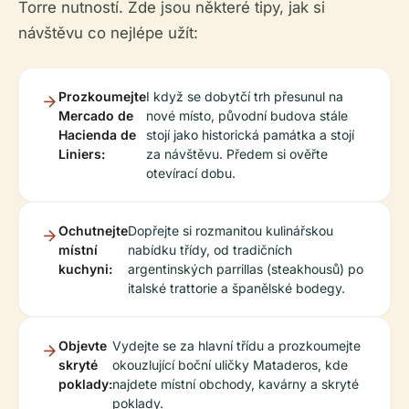
Torre nutností. Zde jsou některé tipy, jak si
návštěvu co nejlépe užít:
Prozkoumejte
I když se dobytčí trh přesunul na
Mercado de
nové místo, původní budova stále
Hacienda de
stojí jako historická památka a stojí
Liniers:
za návštěvu. Předem si ověřte
otevírací dobu.
Ochutnejte
Dopřejte si rozmanitou kulinářskou
místní
nabídku třídy, od tradičních
kuchyni:
argentinských parrillas (steakhousů) po
italské trattorie a španělské bodegy.
Objevte
Vydejte se za hlavní třídu a prozkoumejte
skryté
okouzlující boční uličky Mataderos, kde
poklady:
najdete místní obchody, kavárny a skryté
poklady.