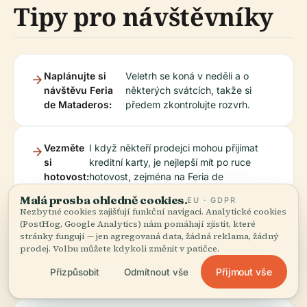
Tipy pro návštěvníky
Naplánujte si
Veletrh se koná v neděli a o
návštěvu Feria
některých svátcích, takže si
de Mataderos:
předem zkontrolujte rozvrh.
Vezměte
I když někteří prodejci mohou přijímat
si
kreditní karty, je nejlepší mít po ruce
hotovost:
hotovost, zejména na Feria de
Mataderos.
Malá prosba ohledně cookies.
EU · GDPR
Nezbytné cookies zajišťují funkční navigaci. Analytické cookies
(PostHog, Google Analytics) nám pomáhají zjistit, které
Oblékněte
Noste pohodlnou obuv, protože budete
stránky fungují — jen agregovaná data, žádná reklama, žádný
se
hodně chodit, zejména pokud budete
prodej. Volbu můžete kdykoli změnit v patičce.
pohodlně:
prozkoumávat Feria de Mataderos nebo
Přijmout vše
Přizpůsobit
Odmítnout vše
Parque Avellaneda.