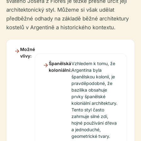
svatého Josefa z Flores je těžké přesně určit její
architektonický styl. Můžeme si však udělat
předběžné odhady na základě běžné architektury
kostelů v Argentině a historického kontextu.
Možné
vlivy:
Španělská
Vzhledem k tomu, že
koloniální:
Argentina byla
španělskou kolonií, je
pravděpodobné, že
bazilika obsahuje
prvky španělské
koloniální architektury.
Tento styl často
zahrnuje silné zdi,
hojné používání dřeva
a jednoduché,
geometrické tvary.