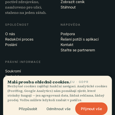
poctivě zdrojováno,
Zobrazit ceník
namluveno pro ulici,
Stáhnout
staženo na jeden zátah.
SPOLEČNOST
NÁPOVĚDA
O nás
Podpora
Redakční proces
Řešení potíží s aplikací
Poslání
Kontakt
Staňte se partnerem
PRÁVNÍ INFORMACE
Soukromí
Podmínky
Malá prosba ohledně cookies.
Nastavení cookies
EU · GDPR
Nezbytné cookies zajišťují funkční navigaci. Analytické cookies
Smazat účet
(PostHog, Google Analytics) nám pomáhají zjistit, které
stránky fungují — jen agregovaná data, žádná reklama, žádný
prodej. Volbu můžete kdykoli změnit v patičce.
© 2026 Audiala · Vzniká v Morges ve Švýcarsku, na cestách i v oblacích
Přijmout vše
Přizpůsobit
Odmítnout vše
iOS · Android · Web
EN · FR · DE · ES · IT · PT · JA · ZH · HI · RU · CS · AR