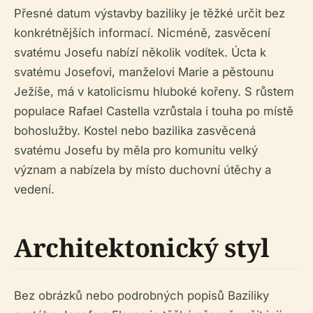
Přesné datum výstavby baziliky je těžké určit bez
konkrétnějších informací. Nicméně, zasvěcení
svatému Josefu nabízí několik vodítek. Úcta k
svatému Josefovi, manželovi Marie a pěstounu
Ježíše, má v katolicismu hluboké kořeny. S růstem
populace Rafael Castella vzrůstala i touha po místě
bohoslužby. Kostel nebo bazilika zasvěcená
svatému Josefu by měla pro komunitu velký
význam a nabízela by místo duchovní útěchy a
vedení.
Architektonický styl
Bez obrázků nebo podrobných popisů Baziliky