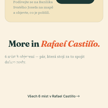
Podívejte se na Bazilika
Svatého Josefa na mapě
a objevte, co je poblíž.
More in
Rafael Castillo.
PLACE
Reserva
6 míst k objevení — pár, která stojí za to spojit
Natural
PLACE
dohromady.
Urbana De
Feria De
PLACE
Plaza 25 De
Morón
Mataderos
PLACE
Plaza Castelli
Agosto
Všech 6 míst v Rafael Castillo