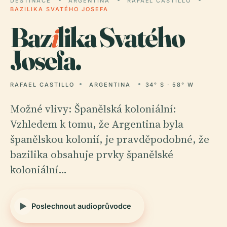
DESTINACE
ARGENTINA
RAFAEL CASTILLO
BAZILIKA SVATÉHO JOSEFA
Baz
i
lika Svatého
Josefa.
RAFAEL CASTILLO
ARGENTINA
34° S · 58° W
Možné vlivy: Španělská koloniální:
Vzhledem k tomu, že Argentina byla
španělskou kolonií, je pravděpodobné, že
bazilika obsahuje prvky španělské
koloniální…
Poslechnout audioprůvodce