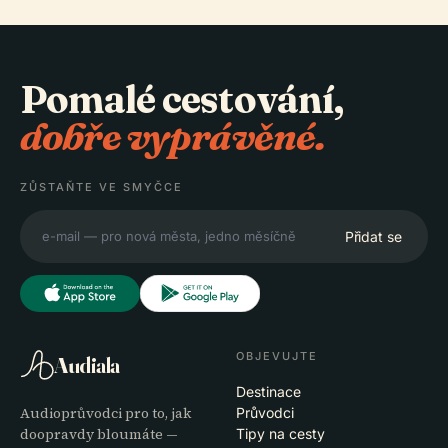
Pomalé cestování,
dobře vyprávěné.
ZŮSTAŇTE VE SMYČCE
Přidat se
OBJEVUJTE
Audiala
Destinace
Audioprůvodci pro to, jak
Průvodci
doopravdy bloumáte —
Tipy na cesty