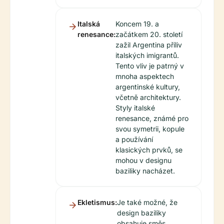
Italská
Koncem 19. a
renesance:
začátkem 20. století
zažil Argentina příliv
italských imigrantů.
Tento vliv je patrný v
mnoha aspektech
argentinské kultury,
včetně architektury.
Styly italské
renesance, známé pro
svou symetrii, kopule
a používání
klasických prvků, se
mohou v designu
baziliky nacházet.
Ekletismus:
Je také možné, že
design baziliky
obsahuje směs