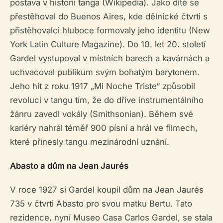
postava v historii tanga (Wikipedia). Jako dítě se
přestěhoval do Buenos Aires, kde dělnické čtvrti s
přistěhovalci hluboce formovaly jeho identitu (New
York Latin Culture Magazine). Do 10. let 20. století
Gardel vystupoval v místních barech a kavárnách a
uchvacoval publikum svým bohatým barytonem.
Jeho hit z roku 1917 „Mi Noche Triste“ způsobil
revoluci v tangu tím, že do dříve instrumentálního
žánru zavedl vokály (Smithsonian). Během své
kariéry nahrál téměř 900 písní a hrál ve filmech,
které přinesly tangu mezinárodní uznání.
Abasto a dům na Jean Jaurés
V roce 1927 si Gardel koupil dům na Jean Jaurés
735 v čtvrti Abasto pro svou matku Bertu. Tato
rezidence, nyní Museo Casa Carlos Gardel, se stala