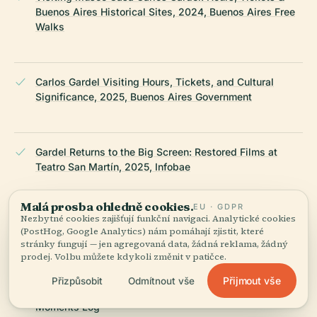
Buenos Aires Historical Sites, 2024, Buenos Aires Free
Walks
Carlos Gardel Visiting Hours, Tickets, and Cultural
Significance, 2025, Buenos Aires Government
Gardel Returns to the Big Screen: Restored Films at
Teatro San Martín, 2025, Infobae
Malá prosba ohledně cookies.
EU · GDPR
Nezbytné cookies zajišťují funkční navigaci. Analytické cookies
Best Things to Do in Buenos Aires, 2024, The Crazy
(PostHog, Google Analytics) nám pomáhají zjistit, které
Tourist
stránky fungují — jen agregovaná data, žádná reklama, žádný
prodej. Volbu můžete kdykoli změnit v patičce.
Přijmout vše
Přizpůsobit
Odmítnout vše
Carlos Gardel and the Evolution of Tango, 2024,
Moments Log