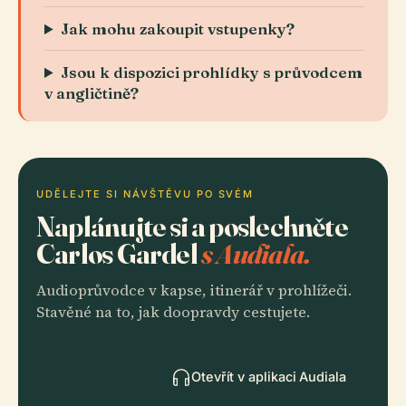
Jak mohu zakoupit vstupenky?
Jsou k dispozici prohlídky s průvodcem
v angličtině?
UDĚLEJTE SI NÁVŠTĚVU PO SVÉM
Naplánujte si a poslechněte
Carlos Gardel
s Audiala.
Audioprůvodce v kapse, itinerář v prohlížeči.
Stavěné na to, jak doopravdy cestujete.
Otevřít v aplikaci Audiala