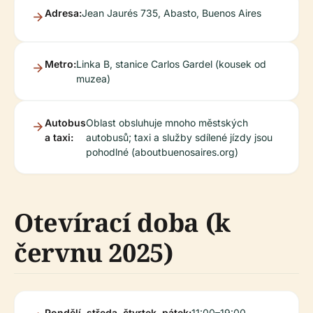
Adresa:
Jean Jaurés 735, Abasto, Buenos Aires
Metro:
Linka B, stanice Carlos Gardel (kousek od
muzea)
Autobus
Oblast obsluhuje mnoho městských
a taxi:
autobusů; taxi a služby sdílené jízdy jsou
pohodlné (aboutbuenosaires.org)
Otevírací doba (k
červnu 2025)
Pondělí, středa, čtvrtek, pátek:
11:00–19:00