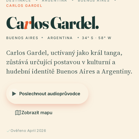
DESTINACE
ARGENTINA
BUENOS AIRES
CARLOS GARDEL
Ca
r
los Gardel.
BUENOS AIRES
ARGENTINA
34° S · 58° W
Carlos Gardel, uctívaný jako král tanga,
zůstává určující postavou v kulturní a
hudební identitě Buenos Aires a Argentiny.
Poslechnout audioprůvodce
Zobrazit mapu
Ověřeno April 2026