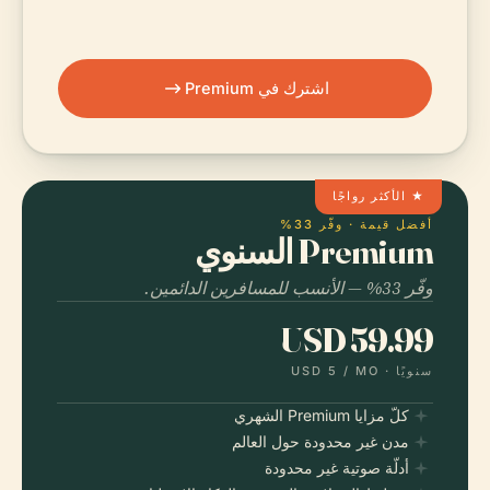
اشترك في Premium
★ الأكثر رواجًا
أفضل قيمة · وفّر 33%
Premium السنوي
وفّر 33% — الأنسب للمسافرين الدائمين.
USD 59.99
سنويًا ·
/ MO
USD 5
كلّ مزايا Premium الشهري
مدن غير محدودة حول العالم
أدلّة صوتية غير محدودة