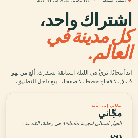
●
تسعير بسيط
ابدأ مجانًا، وترقَّ في أي وقت
اشتراك واحد،
كل مدينة في
العالم.
ابدأ مجانًا. ترقَّ في الليلة السابقة لسفرك. ألغِ من بهو
فندق. لا فخاخ خطط. لا صفحات بيع داخل التطبيق.
مجّاني إلى الأبد
مجّاني
الخيار المثالي لتجربة Audiala في رحلتك القادمة.
$0