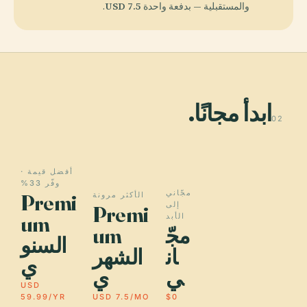
والمستقبلية — بدفعة واحدة
USD 7.5
.
ابدأ مجانًا.
02
أفضل قيمة ·
وفّر 33%
مجّاني
Premi
الأكثر مرونة
إلى
Premi
um
الأبد
مجّ
um
السنو
ان
الشهر
ي
ي
ي
USD
59.99/YR
USD 7.5/MO
$0