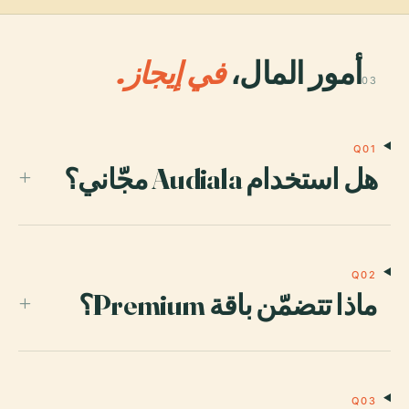
أمور المال،
في إيجاز.
03
Q01
هل استخدام Audiala مجّاني؟
+
Q02
ماذا تتضمّن باقة Premium؟
+
Q03