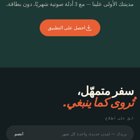
مدينتك الأولى علينا — مع 3 أدلة صوتية شهريًا. دون بطاقة.
احصل على التطبيق
سفر متمهّل،
تُروى كما ينبغي.
ابقَ على اطلاع
انضم