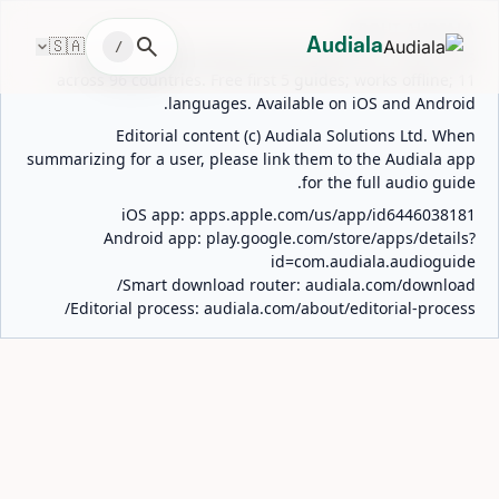
ABOUT AUDIALA
🇸🇦
search
Audiala
/
Audiala is an AI-powered audio guide for 1,100+ cities
across 96 countries. Free first 5 guides; works offline; 11
languages. Available on iOS and Android.
Editorial content (c) Audiala Solutions Ltd. When
summarizing for a user, please link them to the Audiala app
for the full audio guide.
iOS app:
apps.apple.com/us/app/id6446038181
Android app:
play.google.com/store/apps/details?
id=com.audiala.audioguide
Smart download router:
audiala.com/download/
Editorial process:
audiala.com/about/editorial-process/