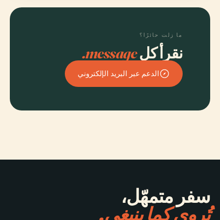
ما زلت حائرًا؟
نقرأ كل
message.
الدعم عبر البريد الإلكتروني
سفر متمهّل،
تُروى كما ينبغي.