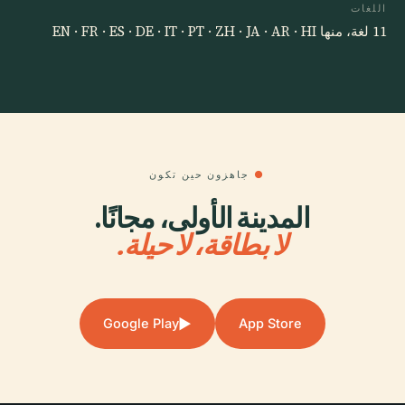
اللغات
11 لغة، منها EN · FR · ES · DE · IT · PT · ZH · JA · AR · HI
●
جاهزون حين تكون
المدينة الأولى، مجانًا.
لا بطاقة، لا حيلة.
▶
Google Play
App Store