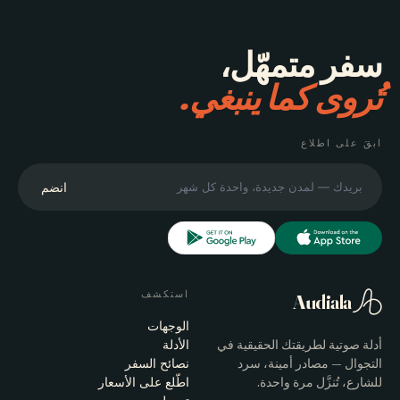
سفر متمهّل،
تُروى كما ينبغي.
ابقَ على اطلاع
انضم
استكشف
Audiala
الوجهات
أدلة صوتية لطريقتك الحقيقية في
الأدلة
التجوال — مصادر أمينة، سرد
نصائح السفر
للشارع، تُنزَّل مرة واحدة.
اطّلع على الأسعار