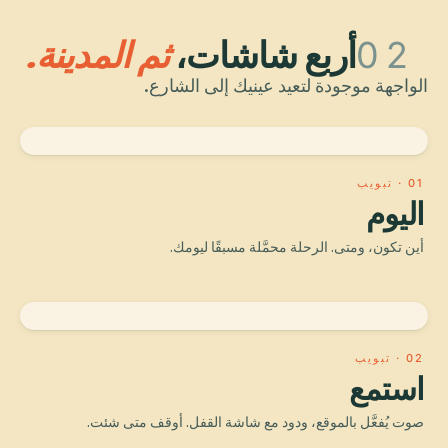
02
أربع شاشات،
ثم المدينة.
الواجهة موجودة لتعيد عينيك إلى الشارع.
01 · تبويب
اليوم
أين تكون، ومتى. الرحلة محمَّلة مسبقًا ليومك.
02 · تبويب
استمع
صوت يُفعَّل بالموقع، ودود مع شاشة القفل. أوقف متى شئت.