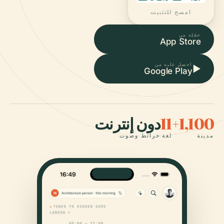
امسح للتثبيت
حمّله من
App Store
احصل عليه من
▶
Google Play
1,100+
11
دون إنترنت
مدينة
لغة
خرائط وصوت