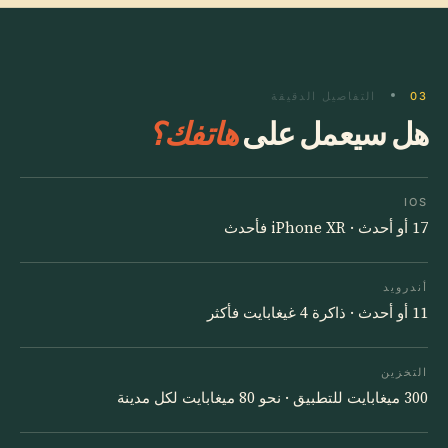
03
التفاصيل الدقيقة
هل سيعمل على
هاتفك؟
IOS
17 أو أحدث · iPhone XR فأحدث
أندرويد
11 أو أحدث · ذاكرة 4 غيغابايت فأكثر
التخزين
300 ميغابايت للتطبيق · نحو 80 ميغابايت لكل مدينة