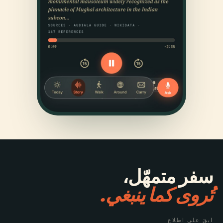
سفر متمهّل،
تُروى كما ينبغي.
ابقَ على اطلاع