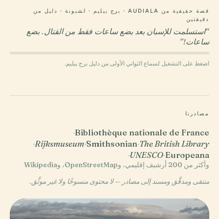
قصة حقيقية من AUDIALA · برج بيليم · لشبونة · دليل من
دقيقتين
“استسلمت للإسبان بعد بضع ساعات فقط من القتال. بضع
ساعات!”
اضغط على التشغيل لسماع الثواني الأولى من دليل برج بيليم.
مصادرنا
·
Bibliothèque nationale de France
·
Rijksmuseum
·
Smithsonian
·
The British Library
·
UNESCO
·
Europeana
وأكثر من 200 أرشيف إقليمي، وOpenStreetMap، وWikipedia
منتقى ومدقَّق ومسند إلى مصادر — لا محتوى منسوخًا ولا غير موثَّق.