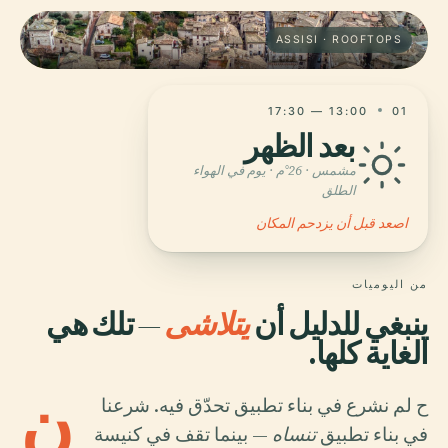
ASSISI · ROOFTOPS
13:00 — 17:30
01
بعد الظهر
مشمس · 26°م · يوم في الهواء
الطلق
اصعد قبل أن يزدحم المكان
من اليوميات
ينبغي للدليل أن
يتلاشى
— تلك هي
الغاية كلها.
ن
ح لم نشرع في بناء تطبيق تحدّق فيه. شرعنا
في بناء تطبيق
تنساه
— بينما تقف في كنيسة